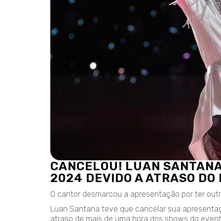
CANCELOU! LUAN SANTANA 
2024 DEVIDO A ATRASO DO
O cantor desmarcou a apresentação por ter out
Luan Santana teve que cancelar sua apresentaçã
atraso de mais de uma hora dos shows do event