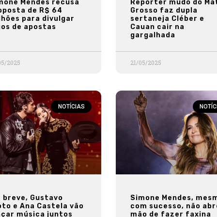
mone Mendes recusa
Repórter mudo do Ma
oposta de R$ 64
Grosso faz dupla
lhões para divulgar
sertaneja Cléber e
gos de apostas
Cauan cair na
gargalhada
05/2025
21/05/2025
NOTÍCIAS
NOTÍC
 breve, Gustavo
Simone Mendes, mes
oto e Ana Castela vão
com sucesso, não abr
nçar música juntos
mão de fazer faxina