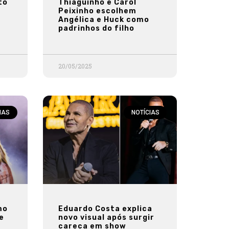
to
Thiaguinho e Carol
Peixinho escolhem
Angélica e Huck como
padrinhos do filho
20/05/2025
IAS
NOTÍCIAS
mo
Eduardo Costa explica
e
novo visual após surgir
careca em show