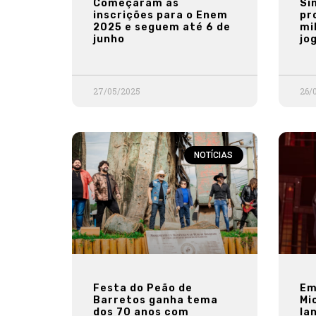
Começaram as
Si
inscrições para o Enem
pr
2025 e seguem até 6 de
mi
junho
jo
27/05/2025
26/
NOTÍCIAS
Festa do Peão de
Em
Barretos ganha tema
Mi
dos 70 anos com
la