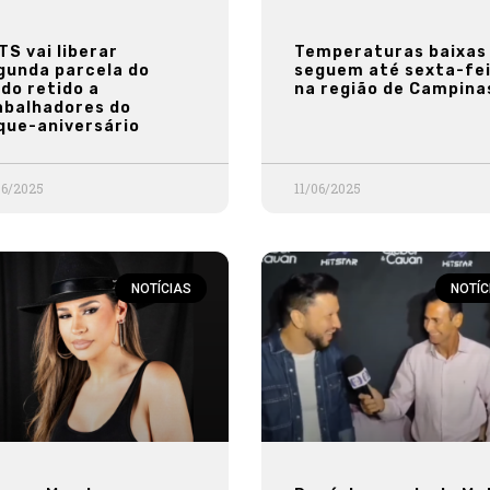
TS vai liberar
Temperaturas baixas
gunda parcela do
seguem até sexta-fe
ldo retido a
na região de Campina
abalhadores do
que-aniversário
06/2025
11/06/2025
NOTÍCIAS
NOTÍC