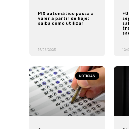
PIX automático passa a
FG
valer a partir de hoje;
se
saiba como utilizar
sa
tr
sa
16/06/2025
12/
NOTÍCIAS