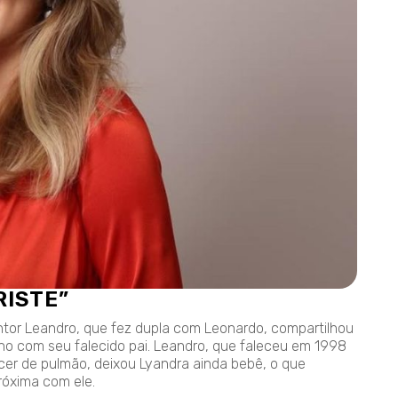
RISTE”
antor Leandro, que fez dupla com Leonardo, compartilhou
o com seu falecido pai. Leandro, que faleceu em 1998
er de pulmão, deixou Lyandra ainda bebê, o que
róxima com ele.