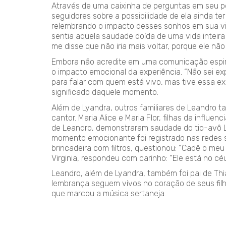
Através de uma caixinha de perguntas em seu per
seguidores sobre a possibilidade de ela ainda t
relembrando o impacto desses sonhos em sua vida
sentia aquela saudade doída de uma vida inteira 
me disse que não iria mais voltar, porque ele não
Embora não acredite em uma comunicação espiri
o impacto emocional da experiência. “Não sei ex
para falar com quem está vivo, mas tive essa exp
significado daquele momento.
Além de Lyandra, outros familiares de Leandro
cantor. Maria Alice e Maria Flor, filhas da influe
de Leandro, demonstraram saudade do tio-avô 
momento emocionante foi registrado nas redes so
brincadeira com filtros, questionou: “Cadê o me
Virginia, respondeu com carinho: “Ele está no céu
Leandro, além de Lyandra, também foi pai de Th
lembrança seguem vivos no coração de seus filh
que marcou a música sertaneja.