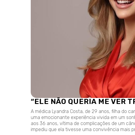
“ELE NÃO QUERIA ME VER T
A médica Lyandra Costa, de 29 anos, filha do c
uma emocionante experiência vivida em um sonh
aos 36 anos, vítima de complicações de um cânc
impediu que ela tivesse uma convivência mais p