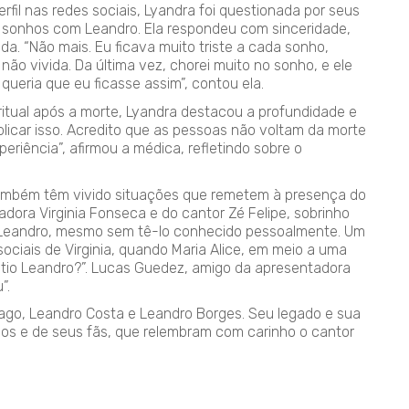
fil nas redes sociais, Lyandra foi questionada por seus
er sonhos com Leandro. Ela respondeu com sinceridade,
. “Não mais. Eu ficava muito triste a cada sonho,
não vivida. Da última vez, chorei muito no sonho, e ele
 queria que eu ficasse assim”, contou ela.
tual após a morte, Lyandra destacou a profundidade e
plicar isso. Acredito que as pessoas não voltam da morte
eriência”, afirmou a médica, refletindo sobre o
 também têm vivido situações que remetem à presença do
nciadora Virginia Fonseca e do cantor Zé Felipe, sobrinho
Leandro, mesmo sem tê-lo conhecido pessoalmente. Um
ciais de Virginia, quando Maria Alice, em meio a uma
u tio Leandro?”. Lucas Guedez, amigo da apresentadora
”.
iago, Leandro Costa e Leandro Borges. Seu legado e sua
os e de seus fãs, que relembram com carinho o cantor