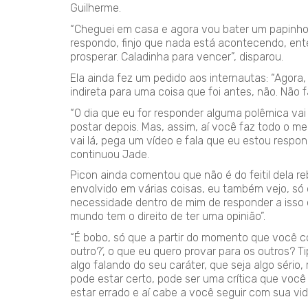
Guilherme.
“Cheguei em casa e agora vou bater um papinho
respondo, finjo que nada está acontecendo, ente
prosperar. Caladinha para vencer”, disparou.
Ela ainda fez um pedido aos internautas: “Agora
indireta para uma coisa que foi antes, não. Não f
“O dia que eu for responder alguma polêmica vai 
postar depois. Mas, assim, aí você faz todo o m
vai lá, pega um vídeo e fala que eu estou respo
continuou Jade.
Picon ainda comentou que não é do feitil dela 
envolvido em várias coisas, eu também vejo, só
necessidade dentro de mim de responder a isso o
mundo tem o direito de ter uma opinião”.
“É bobo, só que a partir do momento que você co
outro?’, o que eu quero provar para os outros? Ti
algo falando do seu caráter, que seja algo séri
pode estar certo, pode ser uma crítica que você
estar errado e aí cabe a você seguir com sua vida”