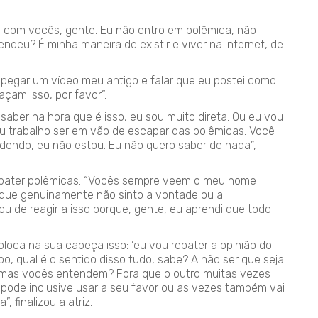
 com vocês, gente. Eu não entro em polêmica, não
ndeu? É minha maneira de existir e viver na internet, de
, pegar um vídeo meu antigo e falar que eu postei como
açam isso, por favor”.
saber na hora que é isso, eu sou muito direta. Ou eu vou
eu trabalho ser em vão de escapar das polêmicas. Você
ndendo, eu não estou. Eu não quero saber de nada”,
rebater polêmicas: “Vocês sempre veem o meu nome
 que genuinamente não sinto a vontade ou a
u de reagir a isso porque, gente, eu aprendi que todo
loca na sua cabeça isso: ‘eu vou rebater a opinião do
po, qual é o sentido disso tudo, sabe? A não ser que seja
o, mas vocês entendem? Fora que o outro muitas vezes
 pode inclusive usar a seu favor ou as vezes também vai
, finalizou a atriz.