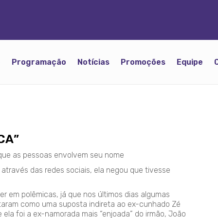
o
Programação
Notícias
Promoções
Equipe
CA”
s que as pessoas envolvem seu nome
 através das redes sociais, ela negou que tivesse
er em polêmicas, já que nos últimos dias algumas
ntaram como uma suposta indireta ao ex-cunhado Zé
e ela foi a ex-namorada mais “enjoada” do irmão, João