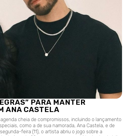
REGRAS” PARA MANTER
OM ANA CASTELA
a agenda cheia de compromissos, incluindo o lançamento
peciais, como a de sua namorada, Ana Castela, e de
segunda-feira (11), o artista abriu o jogo sobre a