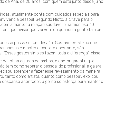
lado de Ana, de 20 anos, com quem está junto desde julho
vindas, atualmente conta com cuidados especiais para
 convivência pessoal. Segundo Mioto, a chave para o
ajudem a manter a relação saudável e harmoniosa. “O
m tem que avisar que vai voar ou quando a gente fala um
sucesso possa ser um desafio, Gustavo enfatizou que
arinhosas e manter o contato constante, são
s. “Esses gestos simples fazem toda a diferença”, disse.
 da rotina agitada de ambos, o cantor garantiu que
ão tem como separar o pessoal do profissional, a galera
recisou aprender a fazer esse revezamento da maneira
tro, tanto como artista, quanto como pessoa”, explicou
 o descanso acontecer, a gente se esforça para manter o