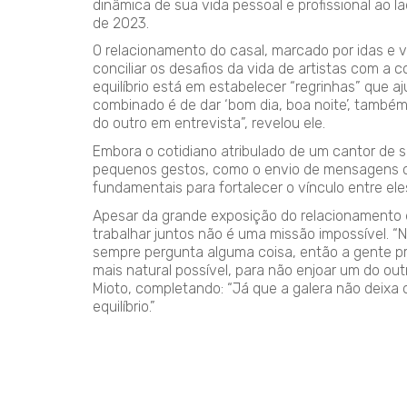
dinâmica de sua vida pessoal e profissional ao 
de 2023.
O relacionamento do casal, marcado por idas e 
conciliar os desafios da vida de artistas com a
equilíbrio está em estabelecer “regrinhas” que 
combinado é de dar ‘bom dia, boa noite’, també
do outro em entrevista”, revelou ele.
Embora o cotidiano atribulado de um cantor de 
pequenos gestos, como o envio de mensagens c
fundamentais para fortalecer o vínculo entre ele
Apesar da grande exposição do relacionamento e
trabalhar juntos não é uma missão impossível. “N
sempre pergunta alguma coisa, então a gente p
mais natural possível, para não enjoar um do ou
Mioto, completando: “Já que a galera não deixa
equilíbrio.”