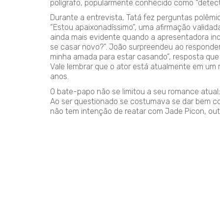
polígrafo, popularmente conhecido como “detect
Durante a entrevista, Tatá fez perguntas polêmi
“Estou apaixonadíssimo”, uma afirmação validad
ainda mais evidente quando a apresentadora ind
se casar novo?”. João surpreendeu ao responder
minha amada para estar casando”, resposta que 
Vale lembrar que o ator está atualmente em um 
anos.
O bate-papo não se limitou a seu romance atua
Ao ser questionado se costumava se dar bem com 
não tem intenção de reatar com Jade Picon, out