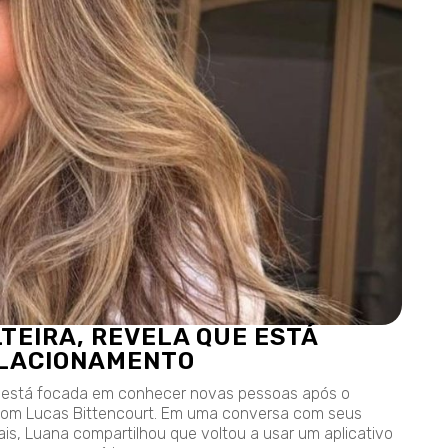
LTEIRA, REVELA QUE ESTÁ
ELACIONAMENTO
e está focada em conhecer novas pessoas após o
 com Lucas Bittencourt. Em uma conversa com seus
ais, Luana compartilhou que voltou a usar um aplicativo