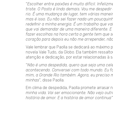
“
Escolher entre paixões é muito difícil. Infeli
triste. O Posto é lindo demais. Vou me despedi
rio. É uma mudança de lugar, tem várias maneiras
mas é isso. Eu não sei fazer nada um poucquinh
redefinir a minha energia. É um trabalho que v
que vai demandar de uma maneira diferente. E 
fazer escolhas na hora certa a gente tem que s
coração para depois eu não me arrepender, não 
Vale lembrar que Paolla se dedicará ao máximo 
novela Vale Tudo, da Globo. Ela também ressalt
atenção e dedicação, por estar relacionadas à 
“
Não é uma despedida, quero que seja uma cele
acontecendo. Conversei com todo mundo. Eu fal
mim, a Grande Rio também. Agora, eu preciso 
minhas”
, disse Paolla.
Em clima de despedida, Paolla promete arrasar 
minha vida. Vai ser emocionante. Não vejo outr
história de amor. E a história de amor continua”