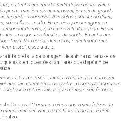
zmente, eu tenho que me despedir desse posto. Não é
r do posto, mas jamais do carnaval, jamais da grande
 de curtir o carnaval. A escolha está sendo dificil,
o, só sei fazer muito. Eu preciso pensar agora em
ai demandar de mim, que é a novela Vale Tudo. Eu sei
tenho uma questão familiar, de saúde. Eu acho que
aber fazer. Vou cuidar dos meus, e acalmar o meu
ficar triste
“, disse a atriz.
para interpretar a personagem Heleninha no remake da
ou que existem questões familiares que dispõem de
saúde.
bração. Eu vou riscar aquela avenida. Tem carnaval
ei que não queria virar as costas. O carnaval mora em
me dedicar a outras coisas que também são frentes
neste Carnaval:
“Foram os cinco anos mais felizes da
a maneira de ser. Não é uma história de fim, é uma
, finalizou.