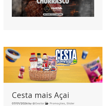
Cesta mais Açai
07/01/2026
by
@Gestor
Promoções
,
Slider