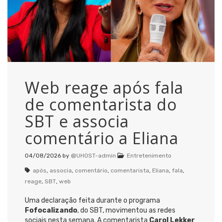
Web reage após fala
de comentarista do
SBT e associa
comentário a Eliana
04/08/2026
by
@UHOST-admin
Entretenimento
após
,
associa
,
comentário
,
comentarista
,
Eliana
,
fala
,
reage
,
SBT
,
web
Uma declaração feita durante o programa
Fofocalizando
, do SBT, movimentou as redes
sociais nesta semana. A comentarista
Carol Lekker