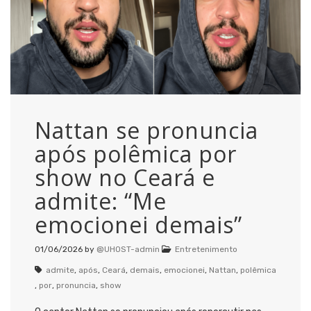
Nattan se pronuncia
após polêmica por
show no Ceará e
admite: “Me
emocionei demais”
01/06/2026
by
@UHOST-admin
Entretenimento
admite
,
após
,
Ceará
,
demais
,
emocionei
,
Nattan
,
polêmica
,
por
,
pronuncia
,
show