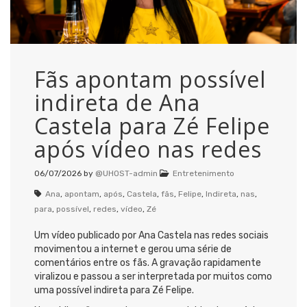
Fãs apontam possível
indireta de Ana
Castela para Zé Felipe
após vídeo nas redes
06/07/2026
by
@UHOST-admin
Entretenimento
Ana
,
apontam
,
após
,
Castela
,
fãs
,
Felipe
,
Indireta
,
nas
,
para
,
possível
,
redes
,
vídeo
,
Zé
Um vídeo publicado por Ana Castela nas redes sociais
movimentou a internet e gerou uma série de
comentários entre os fãs. A gravação rapidamente
viralizou e passou a ser interpretada por muitos como
uma possível indireta para Zé Felipe.