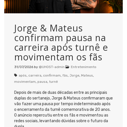
Jorge & Mateus
confirmam pausa na
carreira após turnê e
movimentam os fãs
31/07/2026
by
@UHOST-admin
Entretenimento
após
,
carreira
,
confirmam
,
fãs
,
Jorge
,
Mateus
,
movimentam
,
pausa
,
turnê
Depois de mais de duas décadas entre as principais
duplas do sertanejo, Jorge & Mateus confirmaram que
vão fazer uma pausa por tempo indeterminado após
o encerramento da turnê comemorativa de 20 anos.
O anúncio repercutiu entre os fãs e movimentou as
redes sociais, levantando dúvidas sobre o futuro da
dupla.