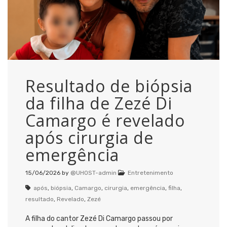
Resultado de biópsia
da filha de Zezé Di
Camargo é revelado
após cirurgia de
emergência
15/06/2026
by
@UHOST-admin
Entretenimento
após
,
biópsia
,
Camargo
,
cirurgia
,
emergência
,
filha
,
resultado
,
Revelado
,
Zezé
A filha do cantor Zezé Di Camargo passou por