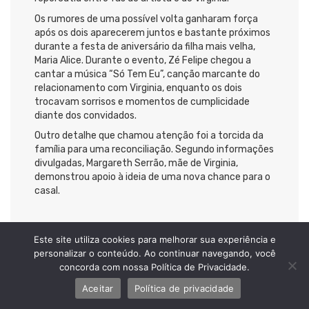
Os rumores de uma possível volta ganharam força
após os dois aparecerem juntos e bastante próximos
durante a festa de aniversário da filha mais velha,
Maria Alice. Durante o evento, Zé Felipe chegou a
cantar a música “Só Tem Eu”, canção marcante do
relacionamento com Virginia, enquanto os dois
trocavam sorrisos e momentos de cumplicidade
diante dos convidados.
Outro detalhe que chamou atenção foi a torcida da
família para uma reconciliação. Segundo informações
divulgadas, Margareth Serrão, mãe de Virginia,
demonstrou apoio à ideia de uma nova chance para o
casal.
Este site utiliza cookies para melhorar sua experiência e
PROMOÇÕES
EQUIPE
NOTÍCIAS
CONTATO
personalizar o conteúdo. Ao continuar navegando, você
concorda com nossa Política de Privacidade.
Aceitar
Política de privacidade
PREVIOUS »