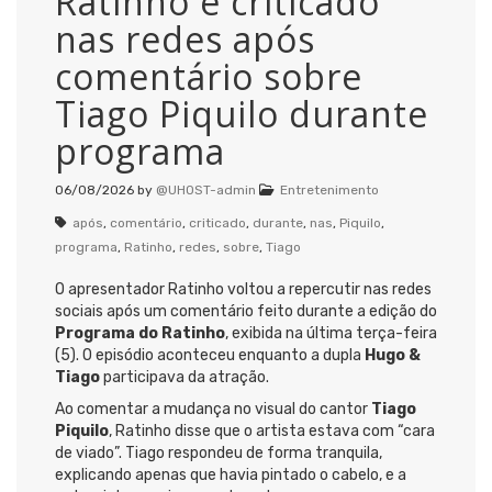
Ratinho é criticado
nas redes após
comentário sobre
Tiago Piquilo durante
programa
06/08/2026
by
@UHOST-admin
Entretenimento
após
,
comentário
,
criticado
,
durante
,
nas
,
Piquilo
,
programa
,
Ratinho
,
redes
,
sobre
,
Tiago
O apresentador Ratinho voltou a repercutir nas redes
sociais após um comentário feito durante a edição do
Programa do Ratinho
, exibida na última terça-feira
(5). O episódio aconteceu enquanto a dupla
Hugo &
Tiago
participava da atração.
Ao comentar a mudança no visual do cantor
Tiago
Piquilo
, Ratinho disse que o artista estava com “cara
de viado”. Tiago respondeu de forma tranquila,
explicando apenas que havia pintado o cabelo, e a