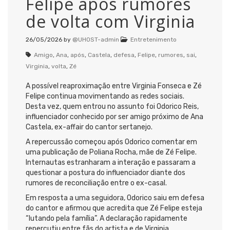
Felipe após rumores
de volta com Virginia
26/05/2026
by
@UHOST-admin
Entretenimento
Amigo
,
Ana
,
após
,
Castela
,
defesa
,
Felipe
,
rumores
,
sai
,
Virginia
,
volta
,
Zé
A possível reaproximação entre Virginia Fonseca e Zé
Felipe continua movimentando as redes sociais.
Desta vez, quem entrou no assunto foi Odorico Reis,
influenciador conhecido por ser amigo próximo de Ana
Castela, ex-affair do cantor sertanejo.
A repercussão começou após Odorico comentar em
uma publicação de Poliana Rocha, mãe de Zé Felipe.
Internautas estranharam a interação e passaram a
questionar a postura do influenciador diante dos
rumores de reconciliação entre o ex-casal.
Em resposta a uma seguidora, Odorico saiu em defesa
do cantor e afirmou que acredita que Zé Felipe esteja
“lutando pela família”. A declaração rapidamente
repercutiu entre fãs do artista e de Virginia.