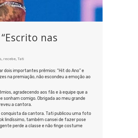
“Escrito nas
s
,
recebe
,
Tati
r dois importantes prêmios: “Hit do Ano” e
 vezes na premiação, não escondeu a emoção ao
mios, agradecendo aos fãs e à equipe que a
que sonham comigo. Obrigada ao meu grande
creveu a cantora.
 conquista da cantora. Tati publicou uma foto
ok lindíssimo, também cansei de fazer pose
A gente perde a classe e não finge costume