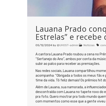
Lauana Prado conq
Estrelas” e recebe 
05/12/2024
by
@UHOST-admin
Notícias
con
A cantora Lauana Prado roubou a cena no Prêmi
“Sertanejo do Ano”, ambos por conta da música
subir ao palco para receber as premiações.
Nas redes sociais, Lauana compartilhou mome
acompanha: “Obrigada a todos os meus fãs e 
time da vida. Tô feliz demais! Os prêmios hit d
Além de Lauana, sua namorada, a influenciador
descontraída com Lauana no tapete roxo do ev
pra foto. Quero mostrar pra todo mundo quem a
com momentos como esse que a gente viveu on