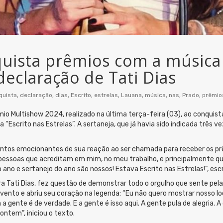
uista prêmios com a música 
declaração de Tati Dias
quista
,
declaração
,
dias
,
Escrito
,
estrelas
,
Lauana
,
música
,
nas
,
Prado
,
prêmio
o Multishow 2024, realizado na última terça-feira (03), ao conquista
 “Escrito nas Estrelas”. A sertaneja, que já havia sido indicada três
ntos emocionantes de sua reação ao ser chamada para receber os prê
pessoas que acreditam em mim, no meu trabalho, e principalmente 
o ano e sertanejo do ano são nossos! Estava Escrito nas Estrelas!”, es
a Tati Dias, fez questão de demonstrar todo o orgulho que sente pela
ento e abriu seu coração na legenda: “Eu não quero mostrar nosso lo
 gente é de verdade. E a gente é isso aqui. A gente pula de alegria. 
tem”, iniciou o texto.