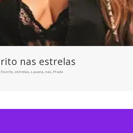
rito nas estrelas
Escrito
,
estrelas
,
Lauana
,
nas
,
Prado