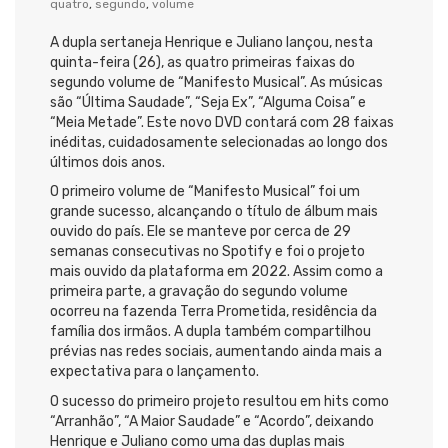
quatro
,
segundo
,
volume
A dupla sertaneja Henrique e Juliano lançou, nesta
quinta-feira (26), as quatro primeiras faixas do
segundo volume de “Manifesto Musical”. As músicas
são “Última Saudade”, “Seja Ex”, “Alguma Coisa” e
“Meia Metade”. Este novo DVD contará com 28 faixas
inéditas, cuidadosamente selecionadas ao longo dos
últimos dois anos.
O primeiro volume de “Manifesto Musical” foi um
grande sucesso, alcançando o título de álbum mais
ouvido do país. Ele se manteve por cerca de 29
semanas consecutivas no Spotify e foi o projeto
mais ouvido da plataforma em 2022. Assim como a
primeira parte, a gravação do segundo volume
ocorreu na fazenda Terra Prometida, residência da
família dos irmãos. A dupla também compartilhou
prévias nas redes sociais, aumentando ainda mais a
expectativa para o lançamento.
O sucesso do primeiro projeto resultou em hits como
“Arranhão”, “A Maior Saudade” e “Acordo”, deixando
Henrique e Juliano como uma das duplas mais