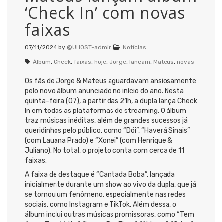
‘Check In’ com novas
faixas
07/11/2024
by
@UHOST-admin
Notícias
Álbum
,
Check
,
faixas
,
hoje
,
Jorge
,
lançam
,
Mateus
,
novas
Os fãs de Jorge & Mateus aguardavam ansiosamente
pelo novo álbum anunciado no início do ano. Nesta
quinta-feira (07), a partir das 21h, a dupla lança Check
In em todas as plataformas de streaming. O álbum
traz músicas inéditas, além de grandes sucessos já
queridinhos pelo público, como “Dói”, “Haverá Sinais”
(com Lauana Prado) e “Xonei” (com Henrique &
Juliano). No total, o projeto conta com cerca de 11
faixas.
A faixa de destaque é “Cantada Boba”, lançada
inicialmente durante um show ao vivo da dupla, que já
se tornou um fenômeno, especialmente nas redes
sociais, como Instagram e TikTok. Além dessa, o
álbum inclui outras músicas promissoras, como “Tem