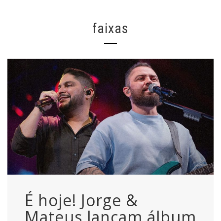
faixas
É hoje! Jorge &
Mateus lançam álbum