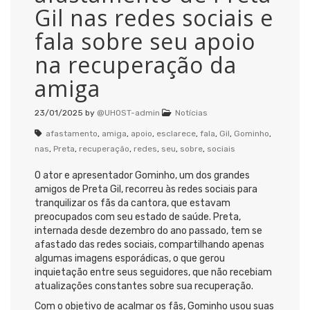
Gil nas redes sociais e
fala sobre seu apoio
na recuperação da
amiga
23/01/2025
by
@UHOST-admin
Notícias
afastamento
,
amiga
,
apoio
,
esclarece
,
fala
,
Gil
,
Gominho
,
nas
,
Preta
,
recuperação
,
redes
,
seu
,
sobre
,
sociais
O ator e apresentador Gominho, um dos grandes
amigos de Preta Gil, recorreu às redes sociais para
tranquilizar os fãs da cantora, que estavam
preocupados com seu estado de saúde. Preta,
internada desde dezembro do ano passado, tem se
afastado das redes sociais, compartilhando apenas
algumas imagens esporádicas, o que gerou
inquietação entre seus seguidores, que não recebiam
atualizações constantes sobre sua recuperação.
Com o objetivo de acalmar os fãs, Gominho usou suas