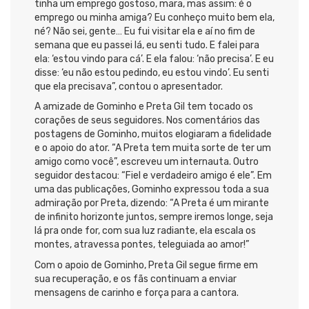
tinha um emprego gostoso, mara, mas assim: é o
emprego ou minha amiga? Eu conheço muito bem ela,
né? Não sei, gente… Eu fui visitar ela e aí no fim de
semana que eu passei lá, eu senti tudo. E falei para
ela: ‘estou vindo para cá’. E ela falou: ‘não precisa’. E eu
disse: ‘eu não estou pedindo, eu estou vindo’. Eu senti
que ela precisava”, contou o apresentador.
A amizade de Gominho e Preta Gil tem tocado os
corações de seus seguidores. Nos comentários das
postagens de Gominho, muitos elogiaram a fidelidade
e o apoio do ator. “A Preta tem muita sorte de ter um
amigo como você”, escreveu um internauta. Outro
seguidor destacou: “Fiel e verdadeiro amigo é ele”. Em
uma das publicações, Gominho expressou toda a sua
admiração por Preta, dizendo: “A Preta é um mirante
de infinito horizonte juntos, sempre iremos longe, seja
lá pra onde for, com sua luz radiante, ela escala os
montes, atravessa pontes, teleguiada ao amor!”
Com o apoio de Gominho, Preta Gil segue firme em
sua recuperação, e os fãs continuam a enviar
mensagens de carinho e força para a cantora.