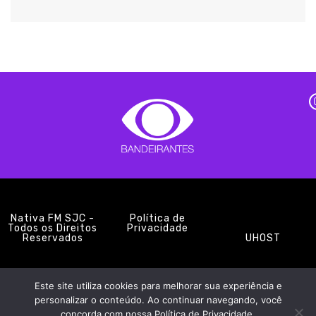
Nativa FM SJC -
Política de
Todos os Direitos
Privacidade
Reservados
UHOST
Este site utiliza cookies para melhorar sua experiência e
PROMOÇÕES
EQUIPE
NOTÍCIAS
CONTATO
personalizar o conteúdo. Ao continuar navegando, você
concorda com nossa Política de Privacidade.