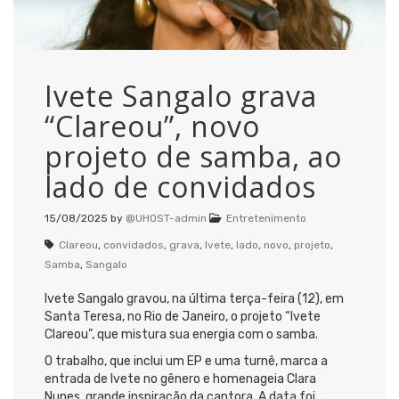
Ivete Sangalo grava
“Clareou”, novo
projeto de samba, ao
lado de convidados
15/08/2025
by
@UHOST-admin
Entretenimento
Clareou
,
convidados
,
grava
,
Ivete
,
lado
,
novo
,
projeto
,
Samba
,
Sangalo
Ivete Sangalo gravou, na última terça-feira (12), em
Santa Teresa, no Rio de Janeiro, o projeto “Ivete
Clareou”, que mistura sua energia com o samba.
O trabalho, que inclui um EP e uma turnê, marca a
entrada de Ivete no gênero e homenageia Clara
Nunes, grande inspiração da cantora. A data foi