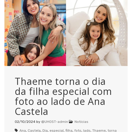
Thaeme torna o dia
da filha especial com
foto ao lado de Ana
Castela
02/10/2024
by
@UHOST-admin
Notícias
Ana
,
Castela
,
Dia
,
especial
,
filha
,
foto
,
lado
,
Thaeme
,
torna