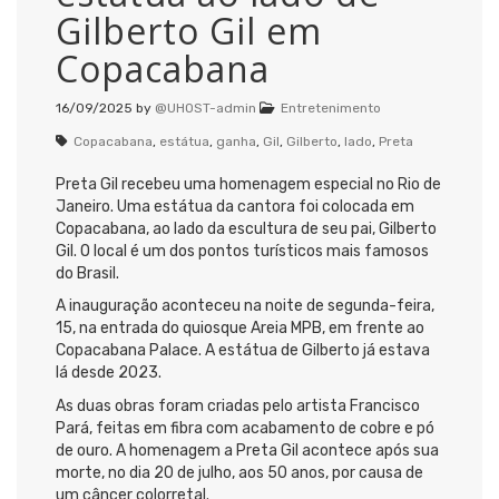
Gilberto Gil em
Copacabana
16/09/2025
by
@UHOST-admin
Entretenimento
Copacabana
,
estátua
,
ganha
,
Gil
,
Gilberto
,
lado
,
Preta
Preta Gil recebeu uma homenagem especial no Rio de
Janeiro. Uma estátua da cantora foi colocada em
Copacabana, ao lado da escultura de seu pai, Gilberto
Gil. O local é um dos pontos turísticos mais famosos
do Brasil.
A inauguração aconteceu na noite de segunda-feira,
15, na entrada do quiosque Areia MPB, em frente ao
Copacabana Palace. A estátua de Gilberto já estava
lá desde 2023.
As duas obras foram criadas pelo artista Francisco
Pará, feitas em fibra com acabamento de cobre e pó
de ouro. A homenagem a Preta Gil acontece após sua
morte, no dia 20 de julho, aos 50 anos, por causa de
um câncer colorretal.