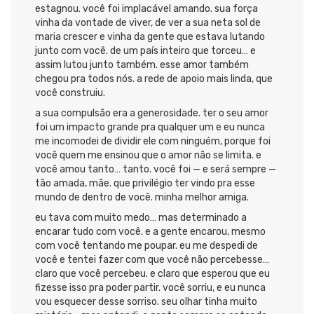
estagnou. você foi implacável amando. sua força
vinha da vontade de viver, de ver a sua neta sol de
maria crescer e vinha da gente que estava lutando
junto com você. de um país inteiro que torceu… e
assim lutou junto também. esse amor também
chegou pra todos nós. a rede de apoio mais linda, que
você construiu.
a sua compulsão era a generosidade. ter o seu amor
foi um impacto grande pra qualquer um e eu nunca
me incomodei de dividir ele com ninguém, porque foi
você quem me ensinou que o amor não se limita. e
você amou tanto… tanto. você foi — e será sempre —
tão amada, mãe. que privilégio ter vindo pra esse
mundo de dentro de você. minha melhor amiga.
eu tava com muito medo… mas determinado a
encarar tudo com você. e a gente encarou, mesmo
com você tentando me poupar. eu me despedi de
você e tentei fazer com que você não percebesse…
claro que você percebeu. e claro que esperou que eu
fizesse isso pra poder partir. você sorriu, e eu nunca
vou esquecer desse sorriso. seu olhar tinha muito