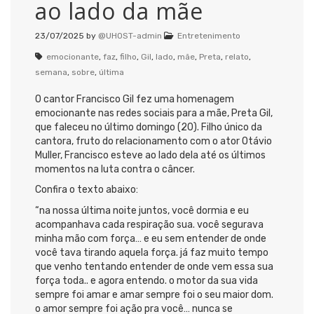
ao lado da mãe
23/07/2025
by
@UHOST-admin
Entretenimento
emocionante
,
faz
,
filho
,
Gil
,
lado
,
mãe
,
Preta
,
relato
,
semana
,
sobre
,
última
O cantor Francisco Gil fez uma homenagem
emocionante nas redes sociais para a mãe, Preta Gil,
que faleceu no último domingo (20). Filho único da
cantora, fruto do relacionamento com o ator Otávio
Muller, Francisco esteve ao lado dela até os últimos
momentos na luta contra o câncer.
Confira o texto abaixo:
“na nossa última noite juntos, você dormia e eu
acompanhava cada respiração sua. você segurava
minha mão com força… e eu sem entender de onde
você tava tirando aquela força. já faz muito tempo
que venho tentando entender de onde vem essa sua
força toda.. e agora entendo. o motor da sua vida
sempre foi amar e amar sempre foi o seu maior dom.
o amor sempre foi ação pra você… nunca se