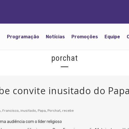
o
Programação
Notícias
Promoções
Equipe
porchat
be convite inusitado do Papa
o
,
Francisco
,
inusitado
,
Papa
,
Porchat
,
recebe
ma audiência com o líder religioso