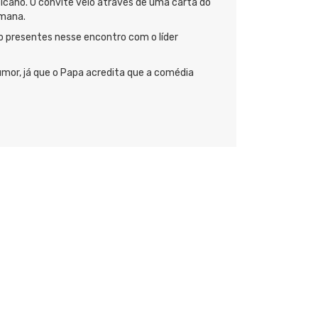
icano. O convite veio através de uma carta do
omana.
o presentes nesse encontro com o líder
humor, já que o Papa acredita que a comédia