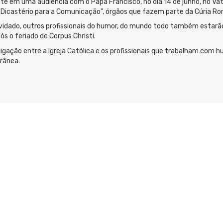
te em uma audiência com o Papa Francisco, no dia 14 de junho, no Vat
o “Dicastério para a Comunicação”, órgãos que fazem parte da Cúria R
nvidado, outros profissionais do humor, do mundo todo também estarã
s o feriado de Corpus Christi.
 ligação entre a Igreja Católica e os profissionais que trabalham com 
rânea.