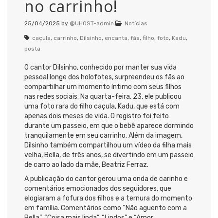
no carrinho!
25/04/2025
by
@UHOST-admin
Notícias
caçula
,
carrinho
,
Dilsinho
,
encanta
,
fãs
,
filho
,
foto
,
Kadu
,
posta
O cantor Dilsinho, conhecido por manter sua vida
pessoal longe dos holofotes, surpreendeu os fãs ao
compartilhar um momento íntimo com seus filhos
nas redes sociais. Na quarta-feira, 23, ele publicou
uma foto rara do filho caçula, Kadu, que está com
apenas dois meses de vida. O registro foi feito
durante um passeio, em que o bebê aparece dormindo
tranquilamente em seu carrinho. Além da imagem,
Dilsinho também compartilhou um vídeo da filha mais
velha, Bella, de três anos, se divertindo em um passeio
de carro ao lado da mãe, Beatriz Ferraz.
A publicação do cantor gerou uma onda de carinho e
comentários emocionados dos seguidores, que
elogiaram a fofura dos filhos e a ternura do momento
em família. Comentários como “Não aguento com a
Bella”, “Coisa mais linda”, “Lindos” e “Amor.