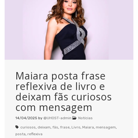
Maiara posta frase
reflexiva de livro e
deixam fãs curiosos
com mensagem
14/04/2025
by
@UHOST-admin
Notícias
curiosos
,
deixam
,
fãs
,
frase
,
Livro
,
Maiara
,
mensagem
,
posta
,
reflexiva