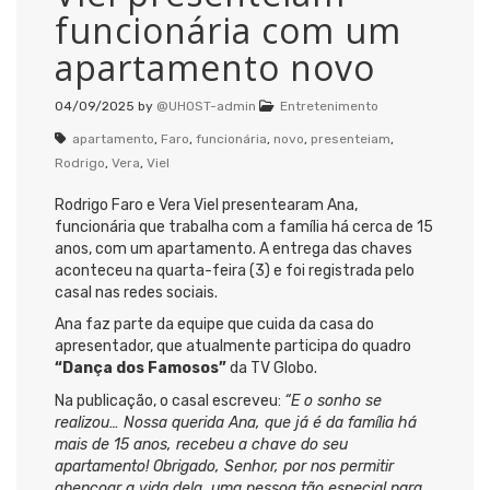
funcionária com um
apartamento novo
04/09/2025
by
@UHOST-admin
Entretenimento
apartamento
,
Faro
,
funcionária
,
novo
,
presenteiam
,
Rodrigo
,
Vera
,
Viel
Rodrigo Faro e Vera Viel presentearam Ana,
funcionária que trabalha com a família há cerca de 15
anos, com um apartamento. A entrega das chaves
aconteceu na quarta-feira (3) e foi registrada pelo
casal nas redes sociais.
Ana faz parte da equipe que cuida da casa do
apresentador, que atualmente participa do quadro
“Dança dos Famosos”
da TV Globo.
Na publicação, o casal escreveu:
“E o sonho se
realizou… Nossa querida Ana, que já é da família há
mais de 15 anos, recebeu a chave do seu
apartamento! Obrigado, Senhor, por nos permitir
abençoar a vida dela, uma pessoa tão especial para