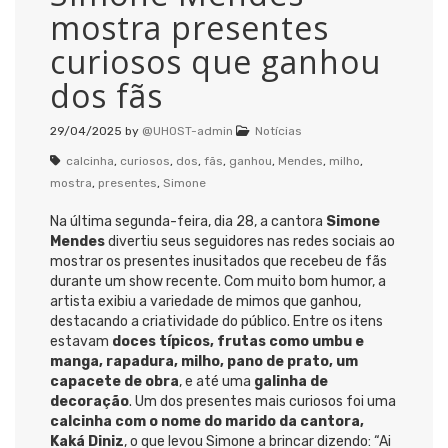
mostra presentes
curiosos que ganhou
dos fãs
29/04/2025
by
@UHOST-admin
Notícias
calcinha
,
curiosos
,
dos
,
fãs
,
ganhou
,
Mendes
,
milho
,
mostra
,
presentes
,
Simone
Na última segunda-feira, dia 28, a cantora
Simone
Mendes
divertiu seus seguidores nas redes sociais ao
mostrar os presentes inusitados que recebeu de fãs
durante um show recente. Com muito bom humor, a
artista exibiu a variedade de mimos que ganhou,
destacando a criatividade do público. Entre os itens
estavam
doces típicos, frutas como umbu e
manga, rapadura, milho, pano de prato, um
capacete de obra
, e até uma
galinha de
decoração
. Um dos presentes mais curiosos foi uma
calcinha com o nome do marido da cantora,
Kaká Diniz
, o que levou Simone a brincar dizendo: “Ai