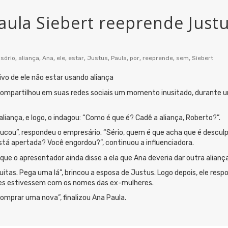
aula Siebert reeprende Justu
sório
,
aliança
,
Ana
,
ele
,
estar
,
Justus
,
Paula
,
por
,
reeprende
,
sem
,
Siebert
ivo de ele não estar usando aliança
, compartilhou em suas redes sociais um momento inusitado, durante
iança, e logo, o indagou: “Como é que é? Cadê a aliança, Roberto?”.
ou”, respondeu o empresário. “Sério, quem é que acha que é desculp
á apertada? Você engordou?”, continuou a influenciadora.
que o apresentador ainda disse a ela que Ana deveria dar outra alianç
uitas. Pega uma lá”, brincou a esposa de Justus. Logo depois, ele res
les estivessem com os nomes das ex-mulheres.
 comprar uma nova”, finalizou Ana Paula.