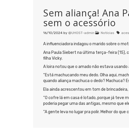
Sem aliança! Ana P
sem o acessório
16/10/2024
by
@UHOST-admin
Notícias
aces
A influenciadora indagou o marido sobre o mot
Ana Paula Siebert na última terça-feira (15)
filha Vicky.
A loira notou que o amado não estava usando al
“Está machucando meu dedo. Olha aqui, machuc
quando aliança machuca o dedo? Machuca? Est
Ela ainda acrescentou em tom de brincadeira, 
“O cofre lá em casa é lotado, porque já teve m
poderia pegar uma das antigas, mesmo que e
“A gente leva no lugar pra polir. Melhor do que