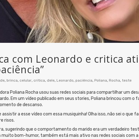
ca com Leonardo e critica at
paciência”
ude
,
brinca
,
celular
,
critica
,
dele
,
Leonardo
,
paciência
,
Poliana
,
Rocha
,
teste
ciadora Poliana Rocha usou suas redes sociais para compartilhar um 
do. Em um vídeo publicado em seus stories, Poliana brincou com o f
omento de descanso.
 assistir a esse vídeo com essa musiquinha! Olha isso, não sei o que 
e risos.
ira, sugerindo que o comportamento do marido era um verdadeiro teste
 muito bom-humor, também está mais ativo nas redes sociais com a 