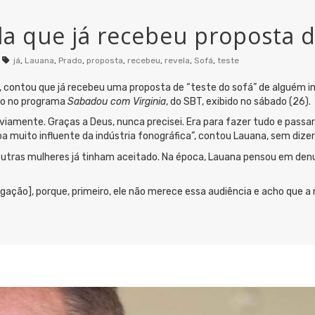
a que já recebeu proposta d
já
,
Lauana
,
Prado
,
proposta
,
recebeu
,
revela
,
Sofá
,
teste
, contou que já recebeu uma proposta de “teste do sofá” de alguém 
sso no programa
Sabadou com Virginia
, do SBT, exibido no sábado (26).
iamente. Graças a Deus, nunca precisei. Era para fazer tudo e passar u
oa muito influente da indústria fonográfica”, contou Lauana, sem dize
outras mulheres já tinham aceitado. Na época, Lauana pensou em den
ulgação], porque, primeiro, ele não merece essa audiência e acho que 