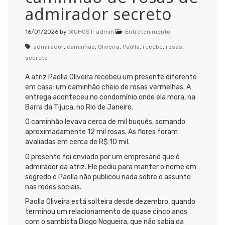
admirador secreto
16/01/2026
by
@UHOST-admin
Entretenimento
admirador
,
caminhão
,
Oliveira
,
Paolla
,
recebe
,
rosas
,
secreto
A atriz Paolla Oliveira recebeu um presente diferente
em casa: um caminhão cheio de rosas vermelhas. A
entrega aconteceu no condomínio onde ela mora, na
Barra da Tijuca, no Rio de Janeiro.
O caminhão levava cerca de mil buquês, somando
aproximadamente 12 mil rosas. As flores foram
avaliadas em cerca de R$ 10 mil.
O presente foi enviado por um empresário que é
admirador da atriz. Ele pediu para manter o nome em
segredo e Paolla não publicou nada sobre o assunto
nas redes sociais.
Paolla Oliveira está solteira desde dezembro, quando
terminou um relacionamento de quase cinco anos
com o sambista Diogo Nogueira, que não sabia da