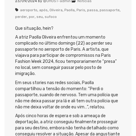
23/09/2024
by
@UHOST-admin
Notícias
aeroporto
,
após
,
Oliveira
,
Paolla
,
Paris
,
passa
,
passaporte
,
perder
,
por
,
seu
,
sufoco
Que situação, hein?
A atriz Paolla Oliveira enfrentou um momento
complicado no último domingo (22) ao perder seu
passaporte no aeroporto de Paris. A artista, que
viajava para participar de compromissos na Paris
Fashion Week 2024, ficou temporariamente “presa”
no local, sem conseguir passar pelo posto de
imigração.
Em seus stories nas redes sociais, Paolla
compartilhou a tensão do momento: “Perdi o
passaporte, suando de nervoso. Tem uma polícia que
não me deixa passar pra lá e ali tem outra polícia que
não me deixa voltar de onde eu vim…”, relatou.
Após cinco horas de espera e sob a ameaça de
deportação, a atriz conseguiu finalmente prosseguir
para seu destino, embora não tenha detalhado como
conseguiu resolver a situação. Apesar da angustiante