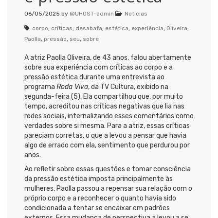
06/05/2025
by
@UHOST-admin
Notícias
corpo
,
críticas
,
desabafa
,
estética
,
experiência
,
Oliveira
,
Paolla
,
pressão
,
seu
,
sobre
A atriz Paolla Oliveira, de 43 anos, falou abertamente
sobre sua experiência com críticas ao corpo e a
pressão estética durante uma entrevista ao
programa
Roda Viva
, da TV Cultura, exibido na
segunda-feira (5). Ela compartilhou que, por muito
tempo, acreditou nas críticas negativas que lia nas
redes sociais, internalizando esses comentários como
verdades sobre si mesma. Para a atriz, essas críticas
pareciam corretas, o que a levou a pensar que havia
algo de errado com ela, sentimento que perdurou por
anos.
Ao refletir sobre essas questões e tomar consciência
da pressão estética imposta principalmente às
mulheres, Paolla passou a repensar sua relação com o
próprio corpo e a reconhecer o quanto havia sido
condicionada a tentar se encaixar em padrões
externos. Essa mudança de perspectiva a levou a se