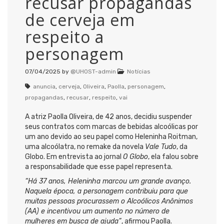
recusar propagandas
de cerveja em
respeito a
personagem
07/04/2025
by
@UHOST-admin
Notícias
anuncia
,
cerveja
,
Oliveira
,
Paolla
,
personagem
,
propagandas
,
recusar
,
respeito
,
vai
A atriz Paolla Oliveira, de 42 anos, decidiu suspender
seus contratos com marcas de bebidas alcoólicas por
um ano devido ao seu papel como Heleninha Roitman,
uma alcoólatra, no remake da novela
Vale Tudo
, da
Globo. Em entrevista ao jornal
O Globo
, ela falou sobre
a responsabilidade que esse papel representa.
“Há 37 anos, Heleninha marcou um grande avanço.
Naquela época, a personagem contribuiu para que
muitas pessoas procurassem o Alcoólicos Anônimos
(AA) e incentivou um aumento no número de
mulheres em busca de ajuda”
, afirmou Paolla.