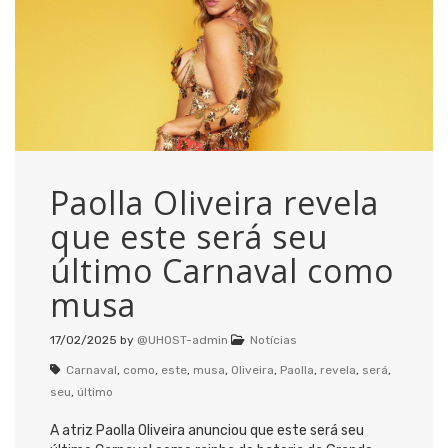
Paolla Oliveira revela
que este será seu
último Carnaval como
musa
17/02/2025
by
@UHOST-admin
Notícias
Carnaval
,
como
,
este
,
musa
,
Oliveira
,
Paolla
,
revela
,
será
,
seu
,
último
A atriz Paolla Oliveira anunciou que este será seu