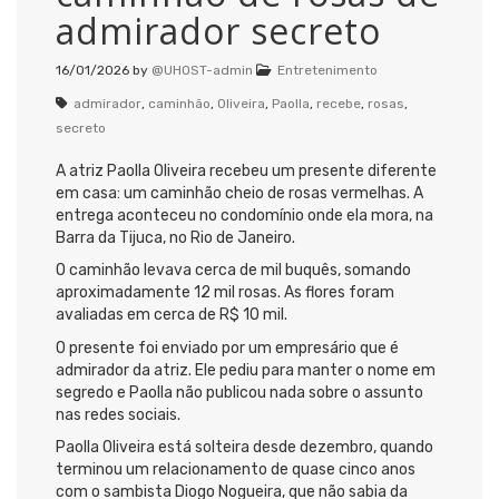
admirador secreto
16/01/2026
by
@UHOST-admin
Entretenimento
admirador
,
caminhão
,
Oliveira
,
Paolla
,
recebe
,
rosas
,
secreto
A atriz Paolla Oliveira recebeu um presente diferente
em casa: um caminhão cheio de rosas vermelhas. A
entrega aconteceu no condomínio onde ela mora, na
Barra da Tijuca, no Rio de Janeiro.
O caminhão levava cerca de mil buquês, somando
aproximadamente 12 mil rosas. As flores foram
avaliadas em cerca de R$ 10 mil.
O presente foi enviado por um empresário que é
admirador da atriz. Ele pediu para manter o nome em
segredo e Paolla não publicou nada sobre o assunto
nas redes sociais.
Paolla Oliveira está solteira desde dezembro, quando
terminou um relacionamento de quase cinco anos
com o sambista Diogo Nogueira, que não sabia da