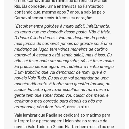
último Carnaval como rainha de bateria da Grande
Rio. Ela concedeu uma entrevista ao Fantástico
contando que, mesmo após 7 anos, a paixão pelo
Carnaval sempre existirá em seu coração:
“
Escolher entre paixões é muito difícil. Infelizmente,
eu tenho que me despedir desse posto. Não é triste.
O Posto é lindo demais. Vou me despedir do posto,
mas jamais do carnaval, jamais da grande rio. É uma
mudança de lugar, tem várias maneiras de curtir o
carnaval. A escolha está sendo dificil, mas é isso. Eu
não sei fazer nada um poucquinho, só sei fazer muito.
Eu preciso pensar agora em redefinir a minha energia.
É um trabalho que vai demandar de mim, que é a
novela Vale Tudo. Eu sei que vai demandar de uma
maneira diferente. E tenho uma questão familiar, de
saúde. Eu acho que fazer escolhas na hora certa a
gente tem que saber fazer. Vou cuidar dos meus, e
acalmar o meu coração para depois eu não me
arrepender, não ficar triste
“, disse a atriz.
Vale lembrar que Paolla se dedicará ao máximo para
interpretar a personagem Heleninha no remake da
novela Vale Tudo, da Globo. Ela também ressaltou que