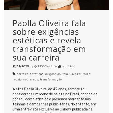
Paolla Oliveira fala
sobre exigências
estéticas e revela
transformação em
sua carreira
17/01/2025
by
@UHOST-admin
Notícias
carreira
,
estéticas
,
exigências
,
fala
,
Oliveira
,
Paolla
,
revela
,
sobre
,
sua
,
transformação
A atriz Paolla Oliveira, de 42 anos, sempre foi
considerada um ícone de beleza no Brasil, conhecida
por seu corpo atlético e presença marcante nas
telinhas e campanhas publicitárias. No entanto, em
uma entrevista exclusiva ao Gshow, publicada na