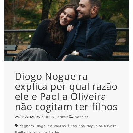
Diogo Nogueira
explica por qual razão
ele e Paolla Oliveira
não cogitam ter filhos
29/01/2025
by
@UHOST-admin
Notícias
cogitam
,
Diogo
,
ele
,
explica
,
filhos
,
não
,
Nogueira
,
Oliveira
,
Paolla
,
por
,
qual
,
razão
,
ter