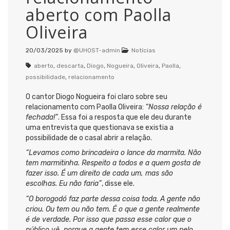
aberto com Paolla
Oliveira
20/03/2025
by
@UHOST-admin
Notícias
aberto
,
descarta
,
Diogo
,
Nogueira
,
Oliveira
,
Paolla
,
possibilidade
,
relacionamento
O cantor Diogo Nogueira foi claro sobre seu
relacionamento com Paolla Oliveira:
“Nossa relação é
fechada!”
. Essa foi a resposta que ele deu durante
uma entrevista que questionava se existia a
possibilidade de o casal abrir a relação.
“Levamos como brincadeira o lance da marmita. Não
tem marmitinha. Respeito a todos e a quem gosta de
fazer isso. É um direito de cada um, mas são
escolhas. Eu não faria”
, disse ele.
“O borogodó faz parte dessa coisa toda. A gente não
criou. Ou tem ou não tem. É o que a gente realmente
é de verdade. Por isso que passa esse calor que o
público vê, porque a gente tem esse calor um pelo