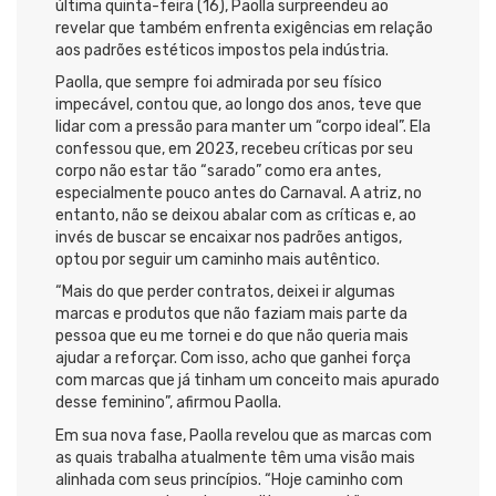
última quinta-feira (16), Paolla surpreendeu ao
revelar que também enfrenta exigências em relação
aos padrões estéticos impostos pela indústria.
Paolla, que sempre foi admirada por seu físico
impecável, contou que, ao longo dos anos, teve que
lidar com a pressão para manter um “corpo ideal”. Ela
confessou que, em 2023, recebeu críticas por seu
corpo não estar tão “sarado” como era antes,
especialmente pouco antes do Carnaval. A atriz, no
entanto, não se deixou abalar com as críticas e, ao
invés de buscar se encaixar nos padrões antigos,
optou por seguir um caminho mais autêntico.
“Mais do que perder contratos, deixei ir algumas
marcas e produtos que não faziam mais parte da
pessoa que eu me tornei e do que não queria mais
ajudar a reforçar. Com isso, acho que ganhei força
com marcas que já tinham um conceito mais apurado
desse feminino”, afirmou Paolla.
Em sua nova fase, Paolla revelou que as marcas com
as quais trabalha atualmente têm uma visão mais
alinhada com seus princípios. “Hoje caminho com