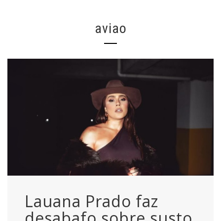
aviao
Lauana Prado faz
desabafo sobre susto