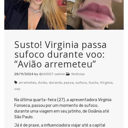
Susto! Virginia passa
sufoco durante voo:
“Avião arremeteu”
28/11/2024
by
@UHOST-admin
Notícias
arremeteu
,
Avião
,
durante
,
passa
,
sufoco
,
Susto
,
Virginia
,
voo
Na última quarta-feira (27), a apresentadora Virginia
Fonseca, passou por um momento de sufoco,
durante uma viagem em seu jatinho, de Goiânia até
São Paulo.
Já é de praxe, a influenciadora viajar até a capital