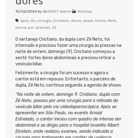
dores
10/06/2024
by
@UHOST-admin
Notícias
após
,
Às
,
cirurgia
,
Cristiano
,
dores
,
dupla
,
fortes
,
Neto
,
passa
,
por
,
pressas
,
Zé
O sertanejo Cristiano, da dupla com Zé Neto, foi
internado e precisou fazer uma cirurgia às pressas na
noite de ontem, domingo (9). Cristiano começou a
sentir fortes dores abdominais e precisou retirar a
vesícula biliar.
Felizmente, a cirurgia foi um sucesso e agora o
cantor está em repouso. Entretanto, o parceiro de
dupla, Zé Neto, continua seguindo a agenda de shows.
“Na noite de ontem, domingo 9, Cristiano, dupla com
Zé Neto, passou por uma cirurgia para a retirada da
vesícula biliar pela via videolaparoscópica. Após se
apresentar em São Paulo, no evento Arraial
Estrelado, o cantor iniciou com quadro de intensa dor
abdominal e se dirigiu para o hospital Israelita Albert
Einstein, onde realizou exames, sendo indicada a
cirurgia para tratamento em caráter de urgência.