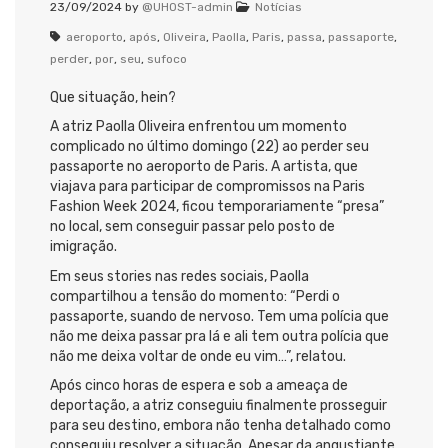
23/09/2024
by
@UHOST-admin
Notícias
aeroporto
,
após
,
Oliveira
,
Paolla
,
Paris
,
passa
,
passaporte
,
perder
,
por
,
seu
,
sufoco
Que situação, hein?
A atriz Paolla Oliveira enfrentou um momento
complicado no último domingo (22) ao perder seu
passaporte no aeroporto de Paris. A artista, que
viajava para participar de compromissos na Paris
Fashion Week 2024, ficou temporariamente “presa”
no local, sem conseguir passar pelo posto de
imigração.
Em seus stories nas redes sociais, Paolla
compartilhou a tensão do momento: “Perdi o
passaporte, suando de nervoso. Tem uma polícia que
não me deixa passar pra lá e ali tem outra polícia que
não me deixa voltar de onde eu vim…”, relatou.
Após cinco horas de espera e sob a ameaça de
deportação, a atriz conseguiu finalmente prosseguir
para seu destino, embora não tenha detalhado como
conseguiu resolver a situação. Apesar da angustiante