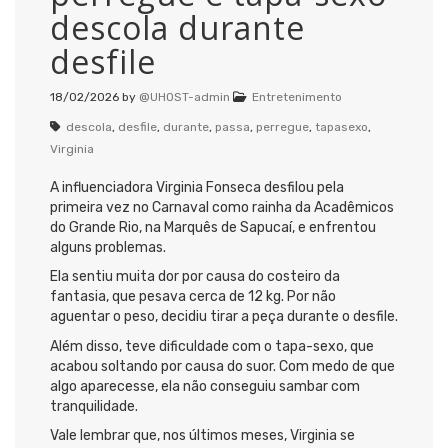
descola durante
desfile
18/02/2026
by
@UHOST-admin
Entretenimento
descola
,
desfile
,
durante
,
passa
,
perregue
,
tapasexo
,
Virginia
A influenciadora
Virginia Fonseca
desfilou pela
primeira vez no Carnaval como rainha da
Acadêmicos
do Grande Rio
, na
Marquês de Sapucaí
, e enfrentou
alguns problemas.
Ela sentiu muita dor por causa do costeiro da
fantasia, que pesava cerca de 12 kg. Por não
aguentar o peso, decidiu tirar a peça durante o desfile.
Além disso, teve dificuldade com o tapa-sexo, que
acabou soltando por causa do suor. Com medo de que
algo aparecesse, ela não conseguiu sambar com
tranquilidade.
Vale lembrar que, nos últimos meses, Virginia se