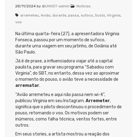
28/11/2024
by
@UHOST-admin
Notícias
arremeteu
,
Avião
,
durante
,
passa
,
sufoco
,
Susto
,
Virginia
,
voo
Na última quarta-feira (27), a apresentadora Virginia
Fonseca, passou por um momento de sufoco,
durante uma viagem em seu jatinho, de Goiânia até
São Paulo.
Já é de praxe, a influenciadora viajar até a capital
paulista, para gravar seu programa “Sabadou com
Virginia”, do SBT, no entanto, dessa vez ao aproximar
o momento do pouso, o avião teve a necessidade de
arrematar
.
“Avião arremeteu e aqui não passa nem wi-fi”,
publicou Virginia em seu Instagram.
Arremeter
,
significa que o piloto descontinuou o procedimento de
pouso, retomando o voo. Os motivos podem ser
inúmeros, como falha técnica, ventos fortes, entre
outros.
Em seus stories, a artista mostrou a reação dos