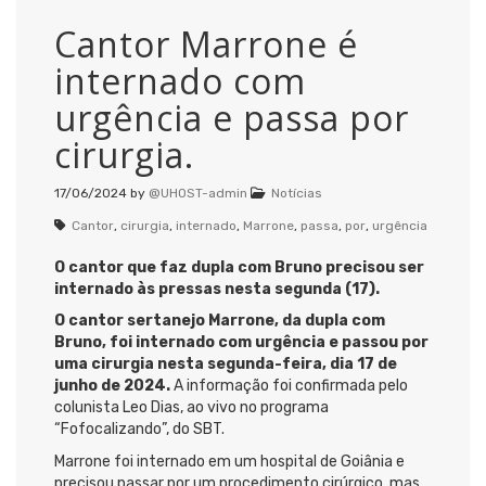
Cantor Marrone é
internado com
urgência e passa por
cirurgia.
17/06/2024
by
@UHOST-admin
Notícias
Cantor
,
cirurgia
,
internado
,
Marrone
,
passa
,
por
,
urgência
O cantor que faz dupla com Bruno precisou ser
internado às pressas nesta segunda (17).
O cantor sertanejo Marrone, da dupla com
Bruno, foi internado com urgência e passou por
uma cirurgia nesta segunda-feira, dia 17 de
junho de 2024.
A informação foi confirmada pelo
colunista Leo Dias, ao vivo no programa
“Fofocalizando”, do SBT.
Marrone foi internado em um hospital de Goiânia e
precisou passar por um procedimento cirúrgico, mas