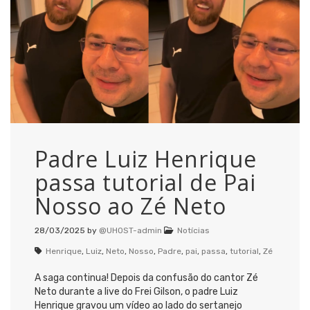
Padre Luiz Henrique
passa tutorial de Pai
Nosso ao Zé Neto
28/03/2025
by
@UHOST-admin
Notícias
Henrique
,
Luiz
,
Neto
,
Nosso
,
Padre
,
pai
,
passa
,
tutorial
,
Zé
A saga continua! Depois da confusão do cantor Zé
Neto durante a live do Frei Gilson, o padre Luiz
Henrique gravou um vídeo ao lado do sertanejo