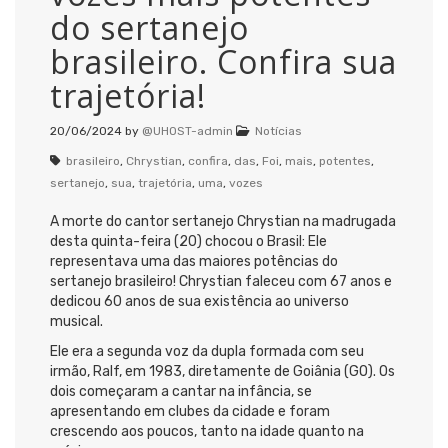
do sertanejo
brasileiro. Confira sua
trajetória!
20/06/2024
by
@UHOST-admin
Notícias
brasileiro
,
Chrystian
,
confira
,
das
,
Foi
,
mais
,
potentes
,
sertanejo
,
sua
,
trajetória
,
uma
,
vozes
A morte do cantor sertanejo Chrystian na madrugada
desta quinta-feira (20) chocou o Brasil: Ele
representava uma das maiores potências do
sertanejo brasileiro! Chrystian faleceu com 67 anos e
dedicou 60 anos de sua existência ao universo
musical.
Ele era a segunda voz da dupla formada com seu
irmão, Ralf, em 1983, diretamente de Goiânia (GO). Os
dois começaram a cantar na infância, se
apresentando em clubes da cidade e foram
crescendo aos poucos, tanto na idade quanto na