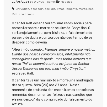
20/06/2024
by
@UHOST-admin
Notícias
Chrystian
,
despedir
,
deu
,
diz
,
irmão
,
lamenta
,
morte
,
não
,
Ralf
,
seu
,
tempo
O cantor Ralf desabafou em suas redes sociais para
comentar sobre a morte de seu irmão, Chrystian. O
sertanejo lamentou, com tristeza, o falecimento do
parceiro de dupla e contou que não deu tempo de se
despedir como deveria.
“Meu irmão querido… Fizemos sempre o nosso melhor.
Diante dos nossos compromissos, infelizmente não
conseguimos nos despedir… mas tenho certeza que
nosso ‘Pai’ te encaminhará na luz junto ao Senhor
Jesus! Descanse em paz, meu irmão Chrystian”
,
escreveu Ralf.
O cantor teve um mal súbito e morreu na madrugada
desta quinta-feira (20) aos 67 anos. “Neste
momento de profunda dor, encontramos consolo nas
memórias dos momentos felizes e nas canções que
ele nos deixou”, diz o comunicado do falecimento do
artista.