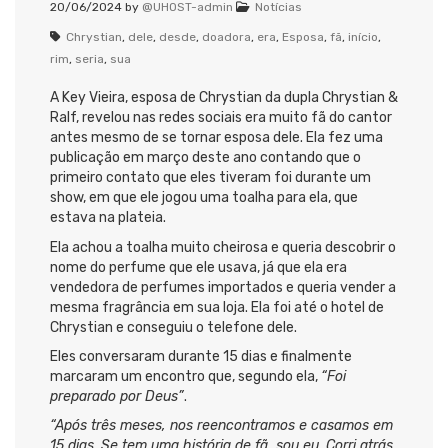
20/06/2024
by
@UHOST-admin
Notícias
Chrystian
,
dele
,
desde
,
doadora
,
era
,
Esposa
,
fã
,
início
,
rim
,
seria
,
sua
A Key Vieira, esposa de Chrystian da dupla Chrystian &
Ralf, revelou nas redes sociais era muito fã do cantor
antes mesmo de se tornar esposa dele. Ela fez uma
publicação em março deste ano contando que o
primeiro contato que eles tiveram foi durante um
show, em que ele jogou uma toalha para ela, que
estava na plateia.
Ela achou a toalha muito cheirosa e queria descobrir o
nome do perfume que ele usava, já que ela era
vendedora de perfumes importados e queria vender a
mesma fragrância em sua loja. Ela foi até o hotel de
Chrystian e conseguiu o telefone dele.
Eles conversaram durante 15 dias e finalmente
marcaram um encontro que, segundo ela,
“Foi
preparado por Deus”
.
“Após três meses, nos reencontramos e casamos em
15 dias. Se tem uma história de fã, sou eu. Corri atrás