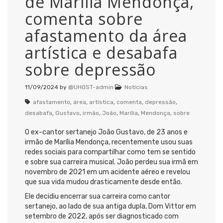
de Marília Mendonça,
comenta sobre
afastamento da área
artística e desabafa
sobre depressão
11/09/2024
by
@UHOST-admin
Notícias
afastamento
,
área
,
artística
,
comenta
,
depressão
,
desabafa
,
Gustavo
,
irmão
,
João
,
Marília
,
Mendonça
,
sobre
O ex-cantor sertanejo João Gustavo, de 23 anos e
irmão de Marília Mendonça, recentemente usou suas
redes sociais para compartilhar como tem se sentido
e sobre sua carreira musical. João perdeu sua irmã em
novembro de 2021 em um acidente aéreo e revelou
que sua vida mudou drasticamente desde então.
Ele decidiu encerrar sua carreira como cantor
sertanejo, ao lado de sua antiga dupla, Dom Vittor em
setembro de 2022, após ser diagnosticado com