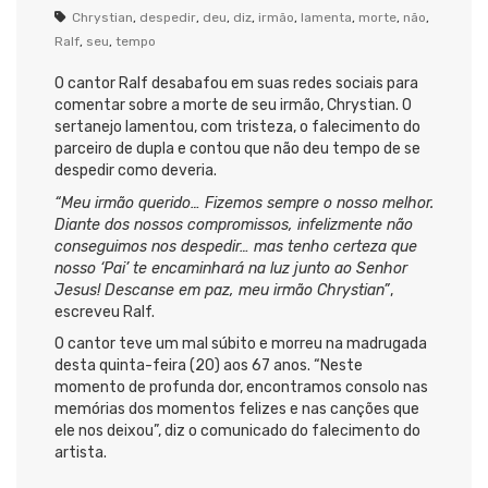
Chrystian
,
despedir
,
deu
,
diz
,
irmão
,
lamenta
,
morte
,
não
,
Ralf
,
seu
,
tempo
O cantor Ralf desabafou em suas redes sociais para
comentar sobre a morte de seu irmão, Chrystian. O
sertanejo lamentou, com tristeza, o falecimento do
parceiro de dupla e contou que não deu tempo de se
despedir como deveria.
“Meu irmão querido… Fizemos sempre o nosso melhor.
Diante dos nossos compromissos, infelizmente não
conseguimos nos despedir… mas tenho certeza que
nosso ‘Pai’ te encaminhará na luz junto ao Senhor
Jesus! Descanse em paz, meu irmão Chrystian”
,
escreveu Ralf.
O cantor teve um mal súbito e morreu na madrugada
desta quinta-feira (20) aos 67 anos. “Neste
momento de profunda dor, encontramos consolo nas
memórias dos momentos felizes e nas canções que
ele nos deixou”, diz o comunicado do falecimento do
artista.