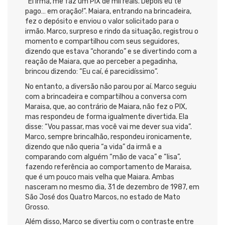
“Ei irmã, me faz um PIX de mil reais. Depois eu te
pago… em oração!”. Maiara, entrando na brincadeira,
fez o depósito e enviou o valor solicitado para o
irmão. Marco, surpreso e rindo da situação, registrou o
momento e compartilhou com seus seguidores,
dizendo que estava “chorando” e se divertindo com a
reação de Maiara, que ao perceber a pegadinha,
brincou dizendo: “Eu caí, é parecidíssimo”.
No entanto, a diversão não parou por aí. Marco seguiu
com a brincadeira e compartilhou a conversa com
Maraisa, que, ao contrário de Maiara, não fez o PIX,
mas respondeu de forma igualmente divertida. Ela
disse: “Vou passar, mas você vai me dever sua vida”.
Marco, sempre brincalhão, respondeu ironicamente,
dizendo que não queria “a vida” da irmã e a
comparando com alguém “mão de vaca” e “lisa”,
fazendo referência ao comportamento de Maraisa,
que é um pouco mais velha que Maiara. Ambas
nasceram no mesmo dia, 31 de dezembro de 1987, em
São José dos Quatro Marcos, no estado de Mato
Grosso.
Além disso, Marco se divertiu com o contraste entre