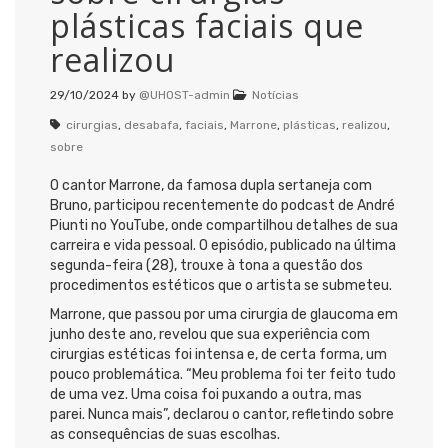
plásticas faciais que
realizou
29/10/2024
by
@UHOST-admin
Notícias
cirurgias
,
desabafa
,
faciais
,
Marrone
,
plásticas
,
realizou
,
sobre
O cantor Marrone, da famosa dupla sertaneja com
Bruno, participou recentemente do podcast de André
Piunti no YouTube, onde compartilhou detalhes de sua
carreira e vida pessoal. O episódio, publicado na última
segunda-feira (28), trouxe à tona a questão dos
procedimentos estéticos que o artista se submeteu.
Marrone, que passou por uma cirurgia de glaucoma em
junho deste ano, revelou que sua experiência com
cirurgias estéticas foi intensa e, de certa forma, um
pouco problemática. “Meu problema foi ter feito tudo
de uma vez. Uma coisa foi puxando a outra, mas
parei. Nunca mais”, declarou o cantor, refletindo sobre
as consequências de suas escolhas.