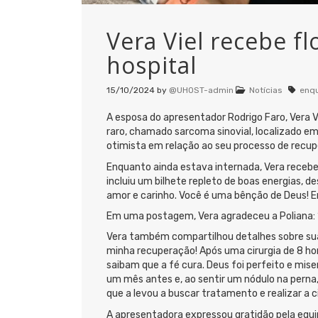
Vera Viel recebe f
hospital
15/10/2024
by
@UHOST-admin
Notícias
enq
A esposa do apresentador Rodrigo Faro, Vera V
raro, chamado sarcoma sinovial, localizado em 
otimista em relação ao seu processo de recup
Enquanto ainda estava internada, Vera recebeu
incluiu um bilhete repleto de boas energias, de
amor e carinho. Você é uma bênção de Deus! E
Em uma postagem, Vera agradeceu a Poliana: “
Vera também compartilhou detalhes sobre sua
minha recuperação! Após uma cirurgia de 8 ho
saibam que a fé cura. Deus foi perfeito e mis
um mês antes e, ao sentir um nódulo na perna
que a levou a buscar tratamento e realizar a ci
A apresentadora expressou gratidão pela equip