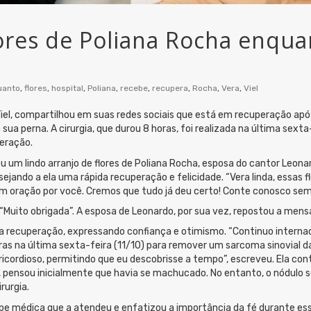
lores de Poliana Rocha enqu
uanto
,
flores
,
hospital
,
Poliana
,
recebe
,
recupera
,
Rocha
,
Vera
,
Viel
iel, compartilhou em suas redes sociais que está em recuperação apó
sua perna. A cirurgia, que durou 8 horas, foi realizada na última sext
eração.
 um lindo arranjo de flores de Poliana Rocha, esposa do cantor Leonar
sejando a ela uma rápida recuperação e felicidade. “Vera linda, essas 
m oração por você. Cremos que tudo já deu certo! Conte conosco sem
Muito obrigada”. A esposa de Leonardo, por sua vez, repostou a mens
 recuperação, expressando confiança e otimismo. “Continuo internada
ras na última sexta-feira (11/10) para remover um sarcoma sinovial 
ericordioso, permitindo que eu descobrisse a tempo”, escreveu. Ela c
, pensou inicialmente que havia se machucado. No entanto, o nódulo
rurgia.
e médica que a atendeu e enfatizou a importância da fé durante esse 