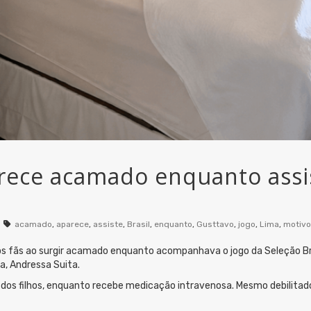
ece acamado enquanto assist
acamado
,
aparece
,
assiste
,
Brasil
,
enquanto
,
Gusttavo
,
jogo
,
Lima
,
motivo
 fãs ao surgir acamado enquanto acompanhava o jogo da Seleção Br
a, Andressa Suita.
o dos filhos, enquanto recebe medicação intravenosa. Mesmo debilit