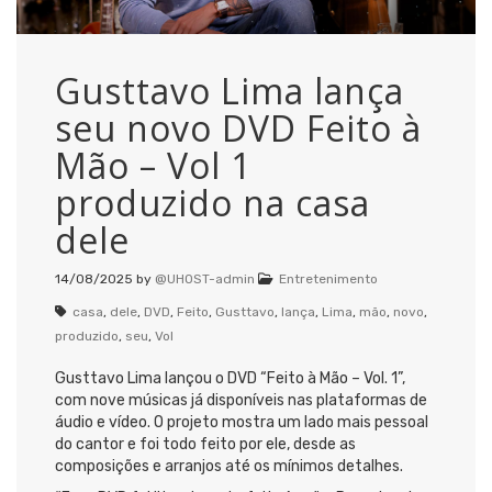
Gusttavo Lima lança
seu novo DVD Feito à
Mão – Vol 1
produzido na casa
dele
14/08/2025
by
@UHOST-admin
Entretenimento
casa
,
dele
,
DVD
,
Feito
,
Gusttavo
,
lança
,
Lima
,
mão
,
novo
,
produzido
,
seu
,
Vol
Gusttavo Lima lançou o DVD “Feito à Mão – Vol. 1”,
com nove músicas já disponíveis nas plataformas de
áudio e vídeo. O projeto mostra um lado mais pessoal
do cantor e foi todo feito por ele, desde as
composições e arranjos até os mínimos detalhes.