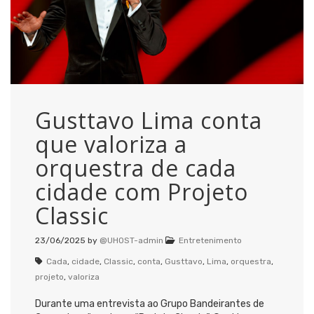
Gusttavo Lima conta
que valoriza a
orquestra de cada
cidade com Projeto
Classic
23/06/2025
by
@UHOST-admin
Entretenimento
Cada
,
cidade
,
Classic
,
conta
,
Gusttavo
,
Lima
,
orquestra
,
projeto
,
valoriza
Durante uma entrevista ao Grupo Bandeirantes de