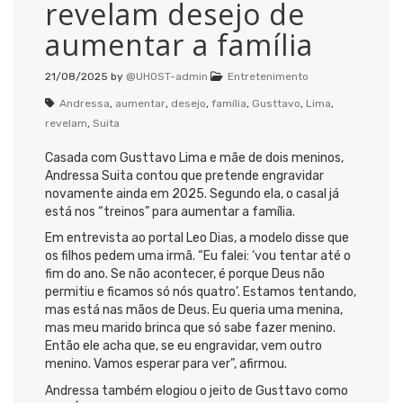
revelam desejo de
aumentar a família
21/08/2025
by
@UHOST-admin
Entretenimento
Andressa
,
aumentar
,
desejo
,
família
,
Gusttavo
,
Lima
,
revelam
,
Suita
Casada com Gusttavo Lima e mãe de dois meninos,
Andressa Suita contou que pretende engravidar
novamente ainda em 2025. Segundo ela, o casal já
está nos “treinos” para aumentar a família.
Em entrevista ao portal Leo Dias, a modelo disse que
os filhos pedem uma irmã. “Eu falei: ‘vou tentar até o
fim do ano. Se não acontecer, é porque Deus não
permitiu e ficamos só nós quatro’. Estamos tentando,
mas está nas mãos de Deus. Eu queria uma menina,
mas meu marido brinca que só sabe fazer menino.
Então ele acha que, se eu engravidar, vem outro
menino. Vamos esperar para ver”, afirmou.
Andressa também elogiou o jeito de Gusttavo como