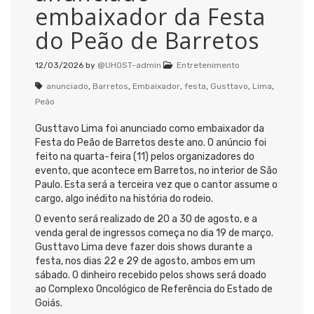
embaixador da Festa
do Peão de Barretos
12/03/2026
by
@UHOST-admin
Entretenimento
anunciado
,
Barretos
,
Embaixador
,
festa
,
Gusttavo
,
Lima
,
Peão
Gusttavo Lima
foi anunciado como embaixador da
Festa do Peão de Barretos
deste ano. O anúncio foi
feito na quarta-feira (11) pelos organizadores do
evento, que acontece em
Barretos
, no interior de
São
Paulo
. Esta será a terceira vez que o cantor assume o
cargo, algo inédito na história do rodeio.
O evento será realizado de 20 a 30 de agosto, e a
venda geral de ingressos começa no dia 19 de março.
Gusttavo Lima deve fazer dois shows durante a
festa, nos dias 22 e 29 de agosto, ambos em um
sábado. O dinheiro recebido pelos shows será doado
ao Complexo Oncológico de Referência do Estado de
Goiás.