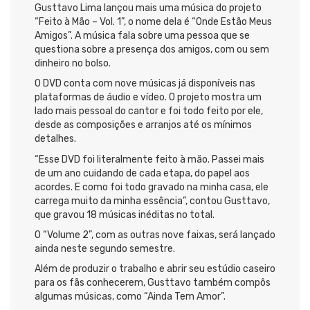
Gusttavo Lima lançou mais uma música do projeto
“Feito à Mão – Vol. 1”, o nome dela é “Onde Estão Meus
Amigos”. A música fala sobre uma pessoa que se
questiona sobre a presença dos amigos, com ou sem
dinheiro no bolso.
O DVD conta com nove músicas já disponíveis nas
plataformas de áudio e vídeo. O projeto mostra um
lado mais pessoal do cantor e foi todo feito por ele,
desde as composições e arranjos até os mínimos
detalhes.
“Esse DVD foi literalmente feito à mão. Passei mais
de um ano cuidando de cada etapa, do papel aos
acordes. E como foi todo gravado na minha casa, ele
carrega muito da minha essência”, contou Gusttavo,
que gravou 18 músicas inéditas no total.
O “Volume 2”, com as outras nove faixas, será lançado
ainda neste segundo semestre.
Além de produzir o trabalho e abrir seu estúdio caseiro
para os fãs conhecerem, Gusttavo também compôs
algumas músicas, como “Ainda Tem Amor”.