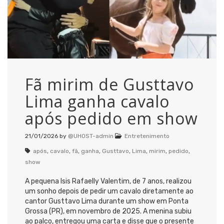
Fã mirim de Gusttavo
Lima ganha cavalo
após pedido em show
21/01/2026
by
@UHOST-admin
Entretenimento
após
,
cavalo
,
fã
,
ganha
,
Gusttavo
,
Lima
,
mirim
,
pedido
,
show
A pequena Isis Rafaelly Valentim, de 7 anos, realizou
um sonho depois de pedir um cavalo diretamente ao
cantor Gusttavo Lima durante um show em Ponta
Grossa (PR), em novembro de 2025. A menina subiu
ao palco, entregou uma carta e disse que o presente