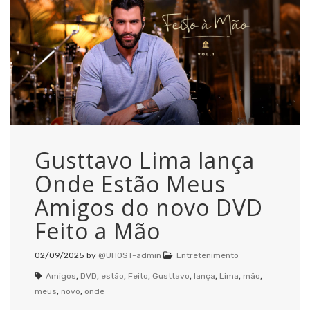
Gusttavo Lima lança
Onde Estão Meus
Amigos do novo DVD
Feito a Mão
02/09/2025
by
@UHOST-admin
Entretenimento
Amigos
,
DVD
,
estão
,
Feito
,
Gusttavo
,
lança
,
Lima
,
mão
,
meus
,
novo
,
onde