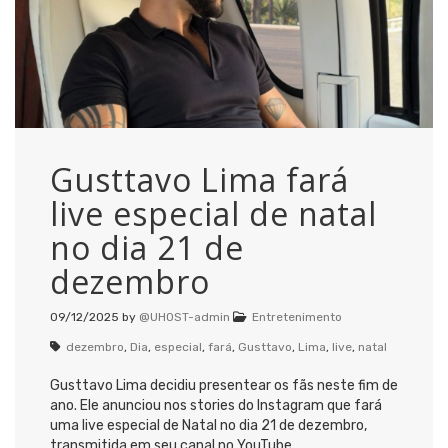
Gusttavo Lima fará
live especial de natal
no dia 21 de
dezembro
09/12/2025
by
@UHOST-admin
Entretenimento
dezembro
,
Dia
,
especial
,
fará
,
Gusttavo
,
Lima
,
live
,
natal
Gusttavo Lima decidiu presentear os fãs neste fim de
ano. Ele anunciou nos stories do Instagram que fará
uma live especial de Natal no dia 21 de dezembro,
transmitida em seu canal no YouTube.