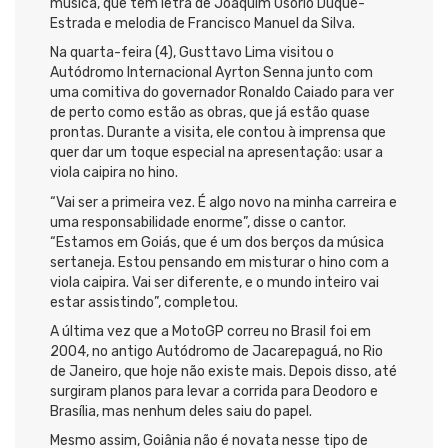
música, que tem letra de Joaquim Osório Duque-
Estrada e melodia de Francisco Manuel da Silva.
Na quarta-feira (4), Gusttavo Lima visitou o
Autódromo Internacional Ayrton Senna junto com
uma comitiva do governador Ronaldo Caiado para ver
de perto como estão as obras, que já estão quase
prontas. Durante a visita, ele contou à imprensa que
quer dar um toque especial na apresentação: usar a
viola caipira no hino.
“Vai ser a primeira vez. É algo novo na minha carreira e
uma responsabilidade enorme”, disse o cantor.
“Estamos em Goiás, que é um dos berços da música
sertaneja. Estou pensando em misturar o hino com a
viola caipira. Vai ser diferente, e o mundo inteiro vai
estar assistindo”, completou.
A última vez que a MotoGP correu no Brasil foi em
2004, no antigo Autódromo de Jacarepaguá, no Rio
de Janeiro, que hoje não existe mais. Depois disso, até
surgiram planos para levar a corrida para Deodoro e
Brasília, mas nenhum deles saiu do papel.
Mesmo assim, Goiânia não é novata nesse tipo de