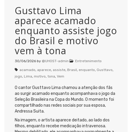
Gusttavo Lima
aparece acamado
enquanto assiste jogo
do Brasil e motivo
vem à tona
30/06/2026
by
@UHOST-admin
Entretenimento
acamado
,
aparece
,
assiste
,
Brasil
,
enquanto
,
Gusttavo
,
jogo
,
Lima
,
motivo
,
tona
,
Vem
O cantor Gusttavo Lima chamou a atenção dos fãs
ao surgir acamado enquanto acompanhava o jogo da
Seleção Brasileira na Copa do Mundo. O momento foi
compartilhado nas redes sociais por sua esposa,
Andressa Suita.
Na imagem, o artista aparece deitado, ao lado dos
filhos, enquanto recebe medicação intravenosa.
Mesmo debilitado, ele acompanhava normalmente a