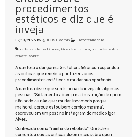
procedimentos
estéticos e diz que é
inveja
07/10/2025
by
@UHOST-admin
Entretenimento
críticas
,
diz
,
estéticos
,
Gretchen
,
inveja
,
procedimentos
,
rebate
,
sobre
A cantora e dançarina Gretchen, 66 anos, respondeu
às críticas que recebeu por fazer vários
procedimentos estéticos e mudar sua aparência.
A cantora disse que sente pena da inveja de algumas
pessoas. “Só lamento a inveja e a frustração de quem
não pode ou não quer mudar. Incomodo porque
melhorei, porque estou bem comigo mesma”,
escreveu em um post no Instagram do médico Igor
Alves.
Conhecida como “rainha do rebolado”, Gretchen
comentou que as críticas dizem mais sobre quem