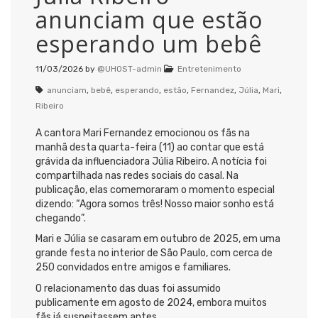
anunciam que estão
esperando um bebê
11/03/2026
by
@UHOST-admin
Entretenimento
anunciam
,
bebê
,
esperando
,
estão
,
Fernandez
,
Júlia
,
Mari
,
Ribeiro
A cantora Mari Fernandez emocionou os fãs na
manhã desta quarta-feira (11) ao contar que está
grávida da influenciadora Júlia Ribeiro. A notícia foi
compartilhada nas redes sociais do casal. Na
publicação, elas comemoraram o momento especial
dizendo: “Agora somos três! Nosso maior sonho está
chegando”.
Mari e Júlia se casaram em outubro de 2025, em uma
grande festa no interior de São Paulo, com cerca de
250 convidados entre amigos e familiares.
O relacionamento das duas foi assumido
publicamente em agosto de 2024, embora muitos
fãs já suspeitassem antes.