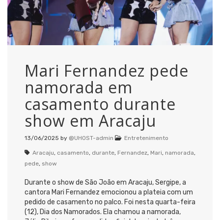
Mari Fernandez pede
namorada em
casamento durante
show em Aracaju
13/06/2025
by
@UHOST-admin
Entretenimento
Aracaju
,
casamento
,
durante
,
Fernandez
,
Mari
,
namorada
,
pede
,
show
Durante o show de São João em Aracaju, Sergipe, a
cantora Mari Fernandez emocionou a plateia com um
pedido de casamento no palco. Foi nesta quarta-feira
(12), Dia dos Namorados. Ela chamou a namorada,