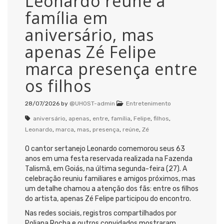
Leonardo reúne a
família em
aniversário, mas
apenas Zé Felipe
marca presença entre
os filhos
28/07/2026
by
@UHOST-admin
Entretenimento
aniversário
,
apenas
,
entre
,
família
,
Felipe
,
filhos
,
Leonardo
,
marca
,
mas
,
presença
,
reúne
,
Zé
O cantor sertanejo Leonardo comemorou seus 63
anos em uma festa reservada realizada na Fazenda
Talismã, em Goiás, na última segunda-feira (27). A
celebração reuniu familiares e amigos próximos, mas
um detalhe chamou a atenção dos fãs: entre os filhos
do artista, apenas Zé Felipe participou do encontro.
Nas redes sociais, registros compartilhados por
Poliana Rocha e outros convidados mostraram