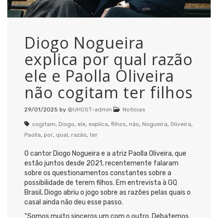
Diogo Nogueira
explica por qual razão
ele e Paolla Oliveira
não cogitam ter filhos
29/01/2025
by
@UHOST-admin
Notícias
cogitam
,
Diogo
,
ele
,
explica
,
filhos
,
não
,
Nogueira
,
Oliveira
,
Paolla
,
por
,
qual
,
razão
,
ter
O cantor Diogo Nogueira e a atriz Paolla Oliveira, que
estão juntos desde 2021, recentemente falaram
sobre os questionamentos constantes sobre a
possibilidade de terem filhos. Em entrevista à GQ
Brasil, Diogo abriu o jogo sobre as razões pelas quais o
casal ainda não deu esse passo.
“Somos muito sinceros um com o outro. Debatemos