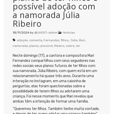
possível adoção com
a namorada Júlia
Ribeiro
18/11/2024
by
@UHOST-admin
Notícias
adoção
,
comenta
,
Fernandez
,
filhos
,
Júlia
,
Mari
,
namorada
,
planos
,
possível
,
Ribeiro
,
sobre
,
ter
Neste domingo (17), a cantora e compositora Mari
Fernandez compartilhou com seus seguidores nas
redes sociais seus planos futuros de ter filhos com
sua namorada, Júlia Ribeiro, com quem está em um
relacionamento há quase três anos. Durante uma
interação no Instagram, em uma caixinha de
perguntas, elas foram questionadas sobre a
possibilidade de terem filhos ou adotarem uma
criança. Foi nesse momento que Mari revelou que
ambas têm a intenção de formar uma família.
“Queremos ter filhos. Também tenho muita vontade,
e depois de ter, quero adotar uma criança também”,