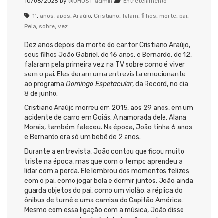
10/06/2025
by
@UHOST-admin
Entretenimento
1ª
,
anos
,
após
,
Araújo
,
Cristiano
,
falam
,
filhos
,
morte
,
pai
,
Pela
,
sobre
,
vez
Dez anos depois da morte do cantor Cristiano Araújo,
seus filhos João Gabriel, de 16 anos, e Bernardo, de 12,
falaram pela primeira vez na TV sobre como é viver
sem o pai. Eles deram uma entrevista emocionante
ao programa
Domingo Espetacular
, da Record, no dia
8 de junho.
Cristiano Araújo morreu em 2015, aos 29 anos, em um
acidente de carro em Goiás. A namorada dele, Alana
Morais, também faleceu. Na época, João tinha 6 anos
e Bernardo era só um bebê de 2 anos.
Durante a entrevista, João contou que ficou muito
triste na época, mas que com o tempo aprendeu a
lidar com a perda. Ele lembrou dos momentos felizes
com o pai, como jogar bola e dormir juntos. João ainda
guarda objetos do pai, como um violão, a réplica do
ônibus de turnê e uma camisa do Capitão América.
Mesmo com essa ligação com a música, João disse