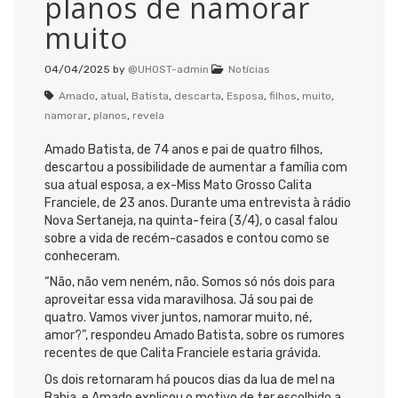
planos de namorar
muito
04/04/2025
by
@UHOST-admin
Notícias
Amado
,
atual
,
Batista
,
descarta
,
Esposa
,
filhos
,
muito
,
namorar
,
planos
,
revela
Amado Batista, de 74 anos e pai de quatro filhos,
descartou a possibilidade de aumentar a família com
sua atual esposa, a ex-Miss Mato Grosso Calita
Franciele, de 23 anos. Durante uma entrevista à rádio
Nova Sertaneja, na quinta-feira (3/4), o casal falou
sobre a vida de recém-casados e contou como se
conheceram.
“Não, não vem neném, não. Somos só nós dois para
aproveitar essa vida maravilhosa. Já sou pai de
quatro. Vamos viver juntos, namorar muito, né,
amor?”, respondeu Amado Batista, sobre os rumores
recentes de que Calita Franciele estaria grávida.
Os dois retornaram há poucos dias da lua de mel na
Bahia, e Amado explicou o motivo de ter escolhido a