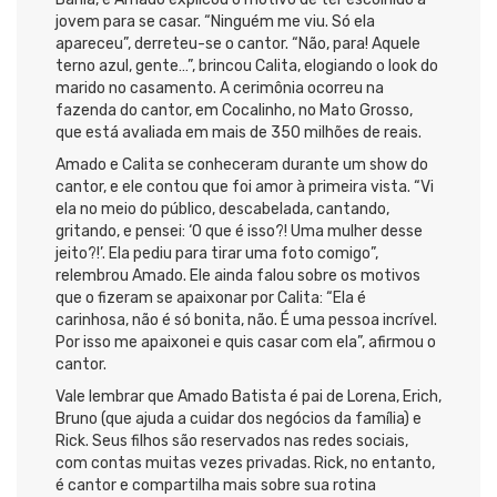
jovem para se casar. “Ninguém me viu. Só ela
apareceu”, derreteu-se o cantor. “Não, para! Aquele
terno azul, gente…”, brincou Calita, elogiando o look do
marido no casamento. A cerimônia ocorreu na
fazenda do cantor, em Cocalinho, no Mato Grosso,
que está avaliada em mais de 350 milhões de reais.
Amado e Calita se conheceram durante um show do
cantor, e ele contou que foi amor à primeira vista. “Vi
ela no meio do público, descabelada, cantando,
gritando, e pensei: ‘O que é isso?! Uma mulher desse
jeito?!’. Ela pediu para tirar uma foto comigo”,
relembrou Amado. Ele ainda falou sobre os motivos
que o fizeram se apaixonar por Calita: “Ela é
carinhosa, não é só bonita, não. É uma pessoa incrível.
Por isso me apaixonei e quis casar com ela”, afirmou o
cantor.
Vale lembrar que Amado Batista é pai de Lorena, Erich,
Bruno (que ajuda a cuidar dos negócios da família) e
Rick. Seus filhos são reservados nas redes sociais,
com contas muitas vezes privadas. Rick, no entanto,
é cantor e compartilha mais sobre sua rotina