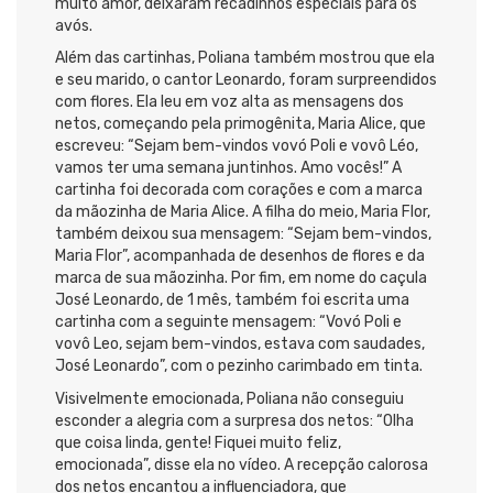
muito amor, deixaram recadinhos especiais para os
avós.
Além das cartinhas, Poliana também mostrou que ela
e seu marido, o cantor Leonardo, foram surpreendidos
com flores. Ela leu em voz alta as mensagens dos
netos, começando pela primogênita, Maria Alice, que
escreveu: “Sejam bem-vindos vovó Poli e vovô Léo,
vamos ter uma semana juntinhos. Amo vocês!” A
cartinha foi decorada com corações e com a marca
da mãozinha de Maria Alice. A filha do meio, Maria Flor,
também deixou sua mensagem: “Sejam bem-vindos,
Maria Flor”, acompanhada de desenhos de flores e da
marca de sua mãozinha. Por fim, em nome do caçula
José Leonardo, de 1 mês, também foi escrita uma
cartinha com a seguinte mensagem: “Vovó Poli e
vovô Leo, sejam bem-vindos, estava com saudades,
José Leonardo”, com o pezinho carimbado em tinta.
Visivelmente emocionada, Poliana não conseguiu
esconder a alegria com a surpresa dos netos: “Olha
que coisa linda, gente! Fiquei muito feliz,
emocionada”, disse ela no vídeo. A recepção calorosa
dos netos encantou a influenciadora, que