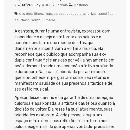
25/04/2025
by
@UHOST-admin
Notícias
diz
,
dos
,
filhos
,
mas
,
palcos
,
pessoais
,
prioriza
,
questões
,
saudade
,
sente
,
Simaria
A cantora, durante uma entrevista, expressou com
sinceridade o desejo de retornar aos palcos e o
carinho constante que recebe dos fãs, que
diariamente a incentivam a voltar à música. Ela
reconhece que o público que acompanha sua ex-
dupla continua fiel e ansioso por vê-la novamente em
ação, demonstrando uma conexão afetiva profunda
e duradoura. Nas ruas, é abordada por admiradores
que a reconhecem, perguntam sobre seu retorno e
manifestam saudade de sua presença artística e de
seu estilo musical.
Apesar desse carinho e da garantia de uma recepção
calorosa e apaixonada, a artista é cautelosa quanto à
decisão de voltar. Ela ressalta que, atualmente, suas
prioridades mudaram. A vida pessoal ocupa um
espaço central em suas reflexões, e o retorno aos
palcos exige mais do que apenas vontade: precisa ser