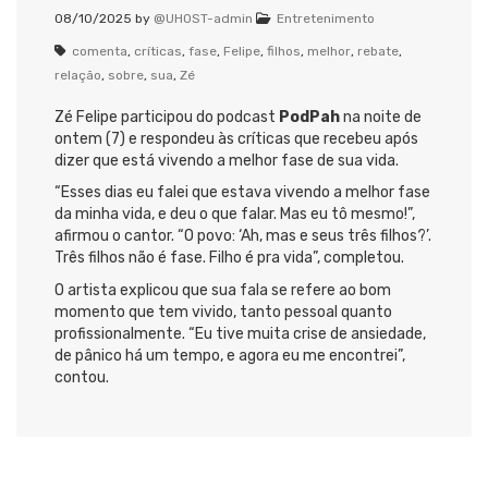
08/10/2025
by
@UHOST-admin
Entretenimento
comenta
,
críticas
,
fase
,
Felipe
,
filhos
,
melhor
,
rebate
,
relação
,
sobre
,
sua
,
Zé
Zé Felipe participou do podcast
PodPah
na noite de
ontem (7) e respondeu às críticas que recebeu após
dizer que está vivendo a melhor fase de sua vida.
“Esses dias eu falei que estava vivendo a melhor fase
da minha vida, e deu o que falar. Mas eu tô mesmo!”,
afirmou o cantor. “O povo: ‘Ah, mas e seus três filhos?’.
Três filhos não é fase. Filho é pra vida”, completou.
O artista explicou que sua fala se refere ao bom
momento que tem vivido, tanto pessoal quanto
profissionalmente. “Eu tive muita crise de ansiedade,
de pânico há um tempo, e agora eu me encontrei”,
contou.