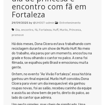
encontro com fã em
Fortaleza
29/09/2025
by
@UHOST-admin
Entretenimento
Dia
,
encontro
,
fã
,
Fortaleza
,
Huff
,
Murilo
,
Princesa
,
promove
Há dois meses, Dona Cícera estava trabalhando com
reciclagem durante um show de Murilo Huff. No meio
do trabalho, ela parou por um momento, encostou na
grade e ficou olhando o cantor no palco. A cena foi
filmada, se espalhou pelo Brasil e emocionou muita
gente.
Ontem, no evento “Ao Vivão Fortaleza”, essa história
ganhou um final especial. Murilo Huff convidou Dona
Cícera para viver um dia inesquecível: ela ganhou
roupas novas, foi ao salão, recebeu carinho da equipe
e assistiu ao show bem de perto, direto do palco, ao
lado do cantor que admira.
Um gesto simples, mas cheio de significado. Uma