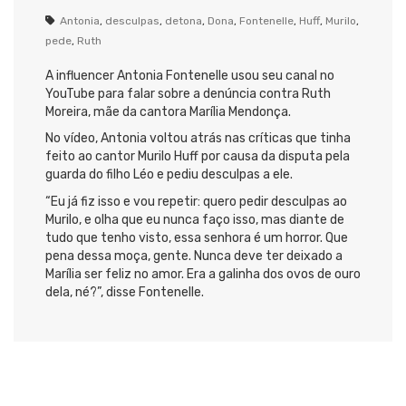
Antonia
,
desculpas
,
detona
,
Dona
,
Fontenelle
,
Huff
,
Murilo
,
pede
,
Ruth
A influencer Antonia Fontenelle usou seu canal no
YouTube para falar sobre a denúncia contra Ruth
Moreira, mãe da cantora Marília Mendonça.
No vídeo, Antonia voltou atrás nas críticas que tinha
feito ao cantor Murilo Huff por causa da disputa pela
guarda do filho Léo e pediu desculpas a ele.
“Eu já fiz isso e vou repetir: quero pedir desculpas ao
Murilo, e olha que eu nunca faço isso, mas diante de
tudo que tenho visto, essa senhora é um horror. Que
pena dessa moça, gente. Nunca deve ter deixado a
Marília ser feliz no amor. Era a galinha dos ovos de ouro
dela, né?”, disse Fontenelle.