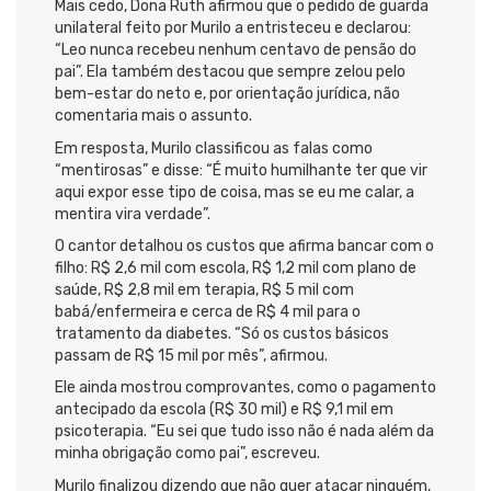
Mais cedo, Dona Ruth afirmou que o pedido de guarda
unilateral feito por Murilo a entristeceu e declarou:
“Leo nunca recebeu nenhum centavo de pensão do
pai”. Ela também destacou que sempre zelou pelo
bem-estar do neto e, por orientação jurídica, não
comentaria mais o assunto.
Em resposta, Murilo classificou as falas como
“mentirosas” e disse: “É muito humilhante ter que vir
aqui expor esse tipo de coisa, mas se eu me calar, a
mentira vira verdade”.
O cantor detalhou os custos que afirma bancar com o
filho: R$ 2,6 mil com escola, R$ 1,2 mil com plano de
saúde, R$ 2,8 mil em terapia, R$ 5 mil com
babá/enfermeira e cerca de R$ 4 mil para o
tratamento da diabetes. “Só os custos básicos
passam de R$ 15 mil por mês”, afirmou.
Ele ainda mostrou comprovantes, como o pagamento
antecipado da escola (R$ 30 mil) e R$ 9,1 mil em
psicoterapia. “Eu sei que tudo isso não é nada além da
minha obrigação como pai”, escreveu.
Murilo finalizou dizendo que não quer atacar ninguém,