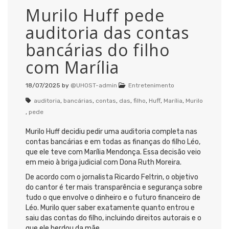
Murilo Huff pede
auditoria das contas
bancárias do filho
com Marília
18/07/2025
by
@UHOST-admin
Entretenimento
auditoria
,
bancárias
,
contas
,
das
,
filho
,
Huff
,
Marília
,
Murilo
,
pede
Murilo Huff decidiu pedir uma auditoria completa nas
contas bancárias e em todas as finanças do filho Léo,
que ele teve com Marília Mendonça. Essa decisão veio
em meio à briga judicial com Dona Ruth Moreira.
De acordo com o jornalista Ricardo Feltrin, o objetivo
do cantor é ter mais transparência e segurança sobre
tudo o que envolve o dinheiro e o futuro financeiro de
Léo. Murilo quer saber exatamente quanto entrou e
saiu das contas do filho, incluindo direitos autorais e o
que ele herdou da mãe.