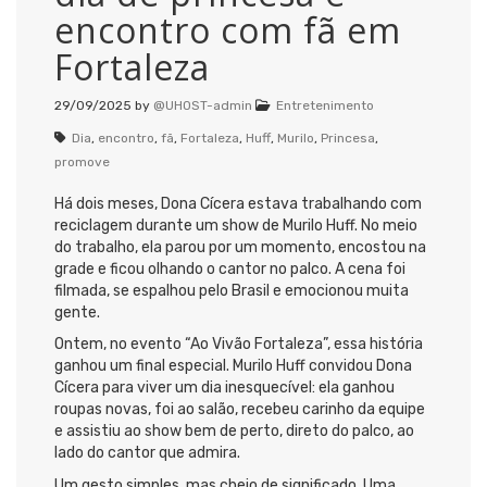
encontro com fã em
Fortaleza
29/09/2025
by
@UHOST-admin
Entretenimento
Dia
,
encontro
,
fã
,
Fortaleza
,
Huff
,
Murilo
,
Princesa
,
promove
Há dois meses, Dona Cícera estava trabalhando com
reciclagem durante um show de Murilo Huff. No meio
do trabalho, ela parou por um momento, encostou na
grade e ficou olhando o cantor no palco. A cena foi
filmada, se espalhou pelo Brasil e emocionou muita
gente.
Ontem, no evento “Ao Vivão Fortaleza”, essa história
ganhou um final especial. Murilo Huff convidou Dona
Cícera para viver um dia inesquecível: ela ganhou
roupas novas, foi ao salão, recebeu carinho da equipe
e assistiu ao show bem de perto, direto do palco, ao
lado do cantor que admira.
Um gesto simples, mas cheio de significado. Uma