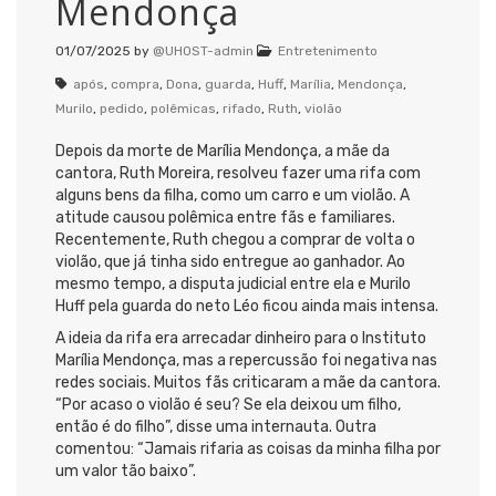
Mendonça
01/07/2025
by
@UHOST-admin
Entretenimento
após
,
compra
,
Dona
,
guarda
,
Huff
,
Marília
,
Mendonça
,
Murilo
,
pedido
,
polêmicas
,
rifado
,
Ruth
,
violão
Depois da morte de Marília Mendonça, a mãe da
cantora, Ruth Moreira, resolveu fazer uma rifa com
alguns bens da filha, como um carro e um violão. A
atitude causou polêmica entre fãs e familiares.
Recentemente, Ruth chegou a comprar de volta o
violão, que já tinha sido entregue ao ganhador. Ao
mesmo tempo, a disputa judicial entre ela e Murilo
Huff pela guarda do neto Léo ficou ainda mais intensa.
A ideia da rifa era arrecadar dinheiro para o Instituto
Marília Mendonça, mas a repercussão foi negativa nas
redes sociais. Muitos fãs criticaram a mãe da cantora.
“Por acaso o violão é seu? Se ela deixou um filho,
então é do filho”, disse uma internauta. Outra
comentou: “Jamais rifaria as coisas da minha filha por
um valor tão baixo”.