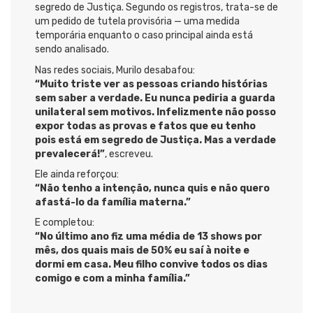
segredo de Justiça. Segundo os registros, trata-se de
um pedido de tutela provisória — uma medida
temporária enquanto o caso principal ainda está
sendo analisado.
Nas redes sociais, Murilo desabafou:
“Muito triste ver as pessoas criando histórias
sem saber a verdade. Eu nunca pediria a guarda
unilateral sem motivos. Infelizmente não posso
expor todas as provas e fatos que eu tenho
pois está em segredo de Justiça. Mas a verdade
prevalecerá!”
, escreveu.
Ele ainda reforçou:
“Não tenho a intenção, nunca quis e não quero
afastá-lo da família materna.”
E completou:
“No último ano fiz uma média de 13 shows por
mês, dos quais mais de 50% eu saí à noite e
dormi em casa. Meu filho convive todos os dias
comigo e com a minha família.”