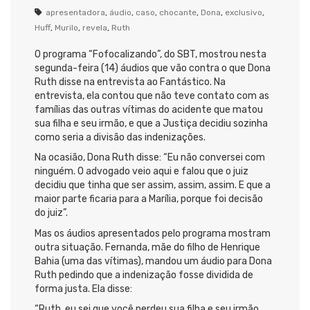
apresentadora
,
áudio
,
caso
,
chocante
,
Dona
,
exclusivo
,
Huff
,
Murilo
,
revela
,
Ruth
O programa “Fofocalizando”, do SBT, mostrou nesta
segunda-feira (14) áudios que vão contra o que Dona
Ruth disse na entrevista ao Fantástico. Na
entrevista, ela contou que não teve contato com as
famílias das outras vítimas do acidente que matou
sua filha e seu irmão, e que a Justiça decidiu sozinha
como seria a divisão das indenizações.
Na ocasião, Dona Ruth disse: “Eu não conversei com
ninguém. O advogado veio aqui e falou que o juiz
decidiu que tinha que ser assim, assim, assim. E que a
maior parte ficaria para a Marília, porque foi decisão
do juiz”.
Mas os áudios apresentados pelo programa mostram
outra situação. Fernanda, mãe do filho de Henrique
Bahia (uma das vítimas), mandou um áudio para Dona
Ruth pedindo que a indenização fosse dividida de
forma justa. Ela disse:
“Ruth, eu sei que você perdeu sua filha e seu irmão,