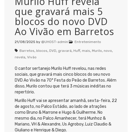
Murilo Huff revela
que gravará mais 5
blocos do novo DVD
Ao Vivão em Barretos
21/08/2025
by
@UHOST-admin
Entretenimento
Barretos
,
blocos
,
DVD
,
gravará
,
Huff
,
mais
,
Murilo
,
novo
,
revela
,
Vivão
O cantor sertanejo Murilo Huff revelou, nas redes
sociais, que gravará mais cinco blocos do seu novo
DVD Ao Vivão na 70° Festa do Peão de Barretos. Além
disso, Murilo contou que terá 3 músicas inéditas no
repertório.
Murillo Huff vai se apresentar amanhã, sexta-feira, 22
de agosto, no Palco Estádio, ao lado de atrações
como Bruno & Marrone e Hugo & Guilherme. No
mesmo dia, no Palco Amanhecer, terá Munhoz &
Mariano, VH & Alexandre, Us Agroboy, Luiz Claudio &
Giuliano e Henrique & Diego.