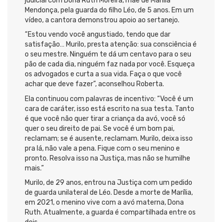
judicial com Dona Ruth Moreira, mãe de Marília
Mendonça, pela guarda do filho Léo, de 5 anos. Em um
vídeo, a cantora demonstrou apoio ao sertanejo.
“Estou vendo você angustiado, tendo que dar
satisfação… Murilo, presta atenção: sua consciência é
o seu mestre. Ninguém te dá um centavo para o seu
pão de cada dia, ninguém faz nada por você. Esqueça
os advogados e curta a sua vida. Faça o que você
achar que deve fazer”, aconselhou Roberta.
Ela continuou com palavras de incentivo: “Você é um
cara de caráter, isso está escrito na sua testa. Tanto
é que você não quer tirar a criança da avó, você só
quer o seu direito de pai. Se você é um bom pai,
reclamam; se é ausente, reclamam. Murilo, deixa isso
pra lá, não vale a pena. Fique com o seu menino e
pronto. Resolva isso na Justiça, mas não se humilhe
mais.”
Murilo, de 29 anos, entrou na Justiça com um pedido
de guarda unilateral de Léo. Desde a morte de Marília,
em 2021, o menino vive com a avó materna, Dona
Ruth. Atualmente, a guarda é compartilhada entre os