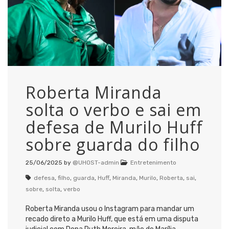
Roberta Miranda
solta o verbo e sai em
defesa de Murilo Huff
sobre guarda do filho
25/06/2025
by
@UHOST-admin
Entretenimento
defesa
,
filho
,
guarda
,
Huff
,
Miranda
,
Murilo
,
Roberta
,
sai
,
sobre
,
solta
,
verbo
Roberta Miranda usou o Instagram para mandar um
recado direto a Murilo Huff, que está em uma disputa