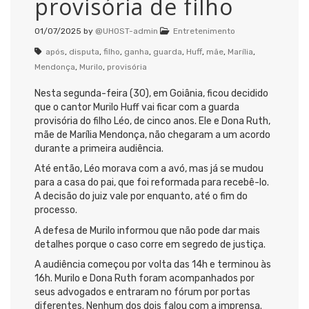
provisória de filho
01/07/2025
by
@UHOST-admin
Entretenimento
após
,
disputa
,
filho
,
ganha
,
guarda
,
Huff
,
mãe
,
Marília
,
Mendonça
,
Murilo
,
provisória
Nesta segunda-feira (30), em Goiânia, ficou decidido
que o cantor Murilo Huff vai ficar com a guarda
provisória do filho Léo, de cinco anos. Ele e Dona Ruth,
mãe de Marília Mendonça, não chegaram a um acordo
durante a primeira audiência.
Até então, Léo morava com a avó, mas já se mudou
para a casa do pai, que foi reformada para recebê-lo.
A decisão do juiz vale por enquanto, até o fim do
processo.
A defesa de Murilo informou que não pode dar mais
detalhes porque o caso corre em segredo de justiça.
A audiência começou por volta das 14h e terminou às
16h. Murilo e Dona Ruth foram acompanhados por
seus advogados e entraram no fórum por portas
diferentes. Nenhum dos dois falou com a imprensa.