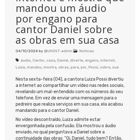
mandou um áudio
por engano para
cantor Daniel sobre
as obras em sua casa
04/10/2024
by
@UHOST-admin
Notícias
áudio
,
Cantor
,
casa
,
Daniel
,
diverte
,
engano
,
internet
,
Luiza
,
mandou
,
mostra
,
obras
,
para
,
por
,
Possi
,
sobre
,
sua
Nesta sexta-feira (04), a cantora Luiza Possi divertiu
a internet ao compartilhar um vídeo nas redes sociais,
revelando um mal-entendido com os números do seu
telefone. Em vez de enviar uma mensagem para o
pedreiro que realiza serviços em sua casa, ela acabou
mandando para o cantor Daniel.
No vídeo descontraído, Luiza admite estar
envergonhada pela confusão. Ela mostrou o áudio
enviado, no qual perguntava a Daniel sobre a
continuidade das obras: “Oi, Daniel, tudo bem? Então,