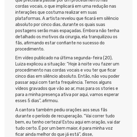
que precisará passar por um procedimento nas
cordas vocais, o que implicará em uma redução nas
interações que costuma realizar em suas
plataformas. A artista revelou que ficará em silêncio
absoluto por cinco dias, durante os quais suas
postagens serão mais espaçadas. Embora não tenha
detalhado os motivos da cirurgia, ela tranquilizou os
fãs, afirmando estar confiante no sucesso do
procedimento.
Em vídeo publicado na última segunda-feira (20),
Luiza explicou a situação: “Hoje à noite vou fazer um
procedimento nas cordas vocais e vou ter que ficar
cinco dias em silêncio absoluto. Então, não vou poder
passar aqui com tanta frequência. Temos alguns
vídeos gravados que vão ao ar, mas para os stories e
para a minha presença ativa por aqui, vamos esperar
esses 5 dias”, afirmou.
A cantora também pediu orações aos seus fãs
durante o período de recuperação. “Vai correr tudo
bem, eu tenho certeza! Estou aqui em oração, vai dar
tudo certo. É por um bem maior, é para minha voz
ficar ainda melhor do que já está”, disse,