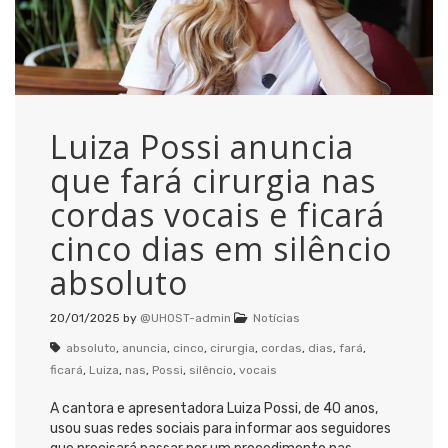
Luiza Possi anuncia
que fará cirurgia nas
cordas vocais e ficará
cinco dias em silêncio
absoluto
20/01/2025
by
@UHOST-admin
Notícias
absoluto
,
anuncia
,
cinco
,
cirurgia
,
cordas
,
dias
,
fará
,
ficará
,
Luiza
,
nas
,
Possi
,
silêncio
,
vocais
A cantora e apresentadora Luiza Possi, de 40 anos,
usou suas redes sociais para informar aos seguidores