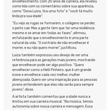
envelhecimento. Com 20 anos de carreira, ela revelou
como lida com os comentários sobre sua aparência,
como “Dona Luiza, tira uma foto” e “você tá muito
linda pra sua idade”.
“Eu vejo as rugas se formarem, o colágeno se perder,
o peito cair. Mas a gente tem que ter uma resiliência
mesmo e se amar em todas as fases”, afirmou,
enfatizando que o envelhecimento é uma parte
natural da vida. “O contrário de não envelhecer é
morrer, e eu não quero morrer”, justificou.
Luiza também expressou seu desejo de ser uma
referência para as gerações mais jovens, mostrando
que envelhecer pode ser algo positivo. “Quero
envelhecer como a Helô Pinheiro, que é um grande
ícone e envelhece cada vez melhor, mulher
abençoada. Quero ser uma inspiração para as pessoas
jovens entenderem que elas não serão para sempre
jovens”, disse.
A artista também comentou que a idade nunca a
limitou em sua carreira musical. “Na música, temos
autonomia sobre nossa carreira e mensagem. Essa