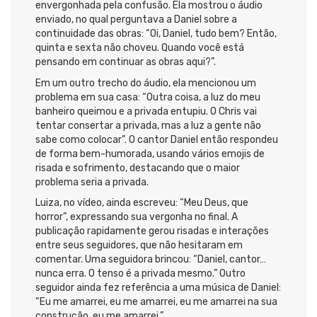
envergonhada pela confusão. Ela mostrou o áudio
enviado, no qual perguntava a Daniel sobre a
continuidade das obras: “Oi, Daniel, tudo bem? Então,
quinta e sexta não choveu. Quando você está
pensando em continuar as obras aqui?”.
Em um outro trecho do áudio, ela mencionou um
problema em sua casa: “Outra coisa, a luz do meu
banheiro queimou e a privada entupiu. O Chris vai
tentar consertar a privada, mas a luz a gente não
sabe como colocar”. O cantor Daniel então respondeu
de forma bem-humorada, usando vários emojis de
risada e sofrimento, destacando que o maior
problema seria a privada.
Luiza, no vídeo, ainda escreveu: “Meu Deus, que
horror”, expressando sua vergonha no final. A
publicação rapidamente gerou risadas e interações
entre seus seguidores, que não hesitaram em
comentar. Uma seguidora brincou: “Daniel, cantor…
nunca erra. O tenso é a privada mesmo.” Outro
seguidor ainda fez referência a uma música de Daniel:
“Eu me amarrei, eu me amarrei, eu me amarrei na sua
construção, eu me amarrei.”