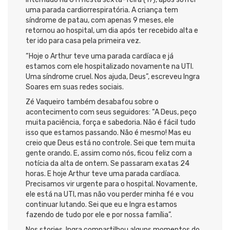
uma parada cardiorrespiratória. A criança tem
síndrome de patau, com apenas 9 meses, ele
retornou ao hospital, um dia após ter recebido alta e
ter ido para casa pela primeira vez.
“Hoje o Arthur teve uma parada cardíaca e já
estamos com ele hospitalizado novamente na UTI.
Uma síndrome cruel. Nos ajuda, Deus”, escreveu Ingra
Soares em suas redes sociais.
Zé Vaqueiro também desabafou sobre o
acontecimento com seus seguidores: “A Deus, peço
muita paciência, força e sabedoria. Não é fácil tudo
isso que estamos passando. Não é mesmo! Mas eu
creio que Deus está no controle. Sei que tem muita
gente orando. E, assim como nós, ficou feliz com a
notícia da alta de ontem. Se passaram exatas 24
horas. E hoje Arthur teve uma parada cardíaca.
Precisamos vir urgente para o hospital. Novamente,
ele está na UTI, mas não vou perder minha fé e vou
continuar lutando. Sei que eu e Ingra estamos
fazendo de tudo por ele e por nossa família”.
Nos stories, Ingra compartilhou alguns momentos do