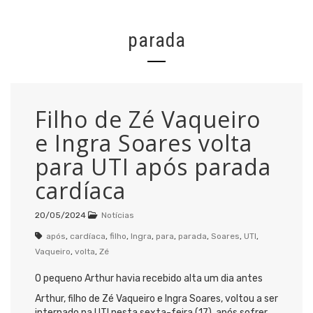
parada
Filho de Zé Vaqueiro
e Ingra Soares volta
para UTI após parada
cardíaca
20/05/2024
Notícias
após
,
cardíaca
,
filho
,
Ingra
,
para
,
parada
,
Soares
,
UTI
,
Vaqueiro
,
volta
,
Zé
O pequeno Arthur havia recebido alta um dia antes
Arthur, filho de Zé Vaqueiro e Ingra Soares, voltou a ser
internado na UTI nesta sexta-feira (17), após sofrer