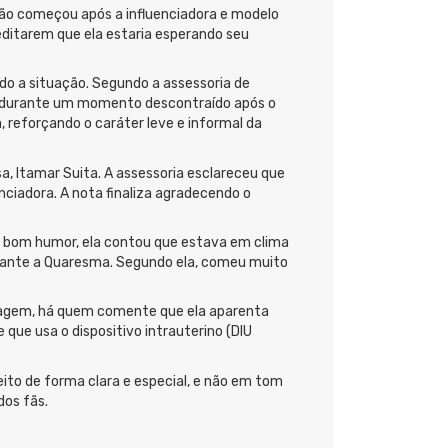
ação começou após a influenciadora e modelo
editarem que ela estaria esperando seu
do a situação. Segundo a assessoria de
a, durante um momento descontraído após o
reforçando o caráter leve e informal da
a, Itamar Suita. A assessoria esclareceu que
enciadora. A nota finaliza agradecendo o
om bom humor, ela contou que estava em clima
urante a Quaresma. Segundo ela, comeu muito
magem, há quem comente que ela aparenta
que usa o dispositivo intrauterino (DIU
feito de forma clara e especial, e não em tom
dos fãs.