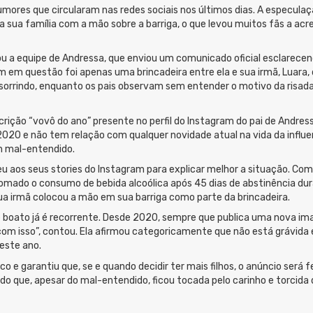
umores que circularam nas redes sociais nos últimos dias. A especul
 sua família com a mão sobre a barriga, o que levou muitos fãs a acr
u a equipe de Andressa, que enviou um comunicado oficial esclarecen
m em questão foi apenas uma brincadeira entre ela e sua irmã, Luar
rrindo, enquanto os pais observam sem entender o motivo da risada, 
rição “vovô do ano” presente no perfil do Instagram do pai de Andress
e 2020 e não tem relação com qualquer novidade atual na vida da influ
m mal-entendido.
eu aos seus stories do Instagram para explicar melhor a situação. C
tomado o consumo de bebida alcoólica após 45 dias de abstinência d
a irmã colocou a mão em sua barriga como parte da brincadeira.
boato já é recorrente. Desde 2020, sempre que publica uma nova i
om isso”, contou. Ela afirmou categoricamente que não está grávida e 
deste ano.
co e garantiu que, se e quando decidir ter mais filhos, o anúncio será 
do que, apesar do mal-entendido, ficou tocada pelo carinho e torcida 