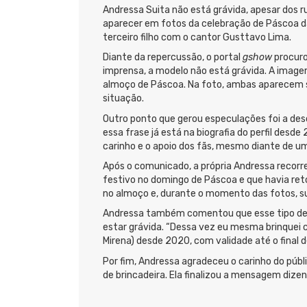
Andressa Suita não está grávida, apesar dos r
aparecer em fotos da celebração de Páscoa da
terceiro filho com o cantor Gusttavo Lima.
Diante da repercussão, o portal
gshow
procuro
imprensa, a modelo não está grávida. A image
almoço de Páscoa. Na foto, ambas aparecem so
situação.
Outro ponto que gerou especulações foi a desc
essa frase já está na biografia do perfil desd
carinho e o apoio dos fãs, mesmo diante de u
Após o comunicado, a própria Andressa recorr
festivo no domingo de Páscoa e que havia re
no almoço e, durante o momento das fotos, su
Andressa também comentou que esse tipo de 
estar grávida. “Dessa vez eu mesma brinquei c
Mirena) desde 2020, com validade até o final 
Por fim, Andressa agradeceu o carinho do públi
de brincadeira. Ela finalizou a mensagem dizen