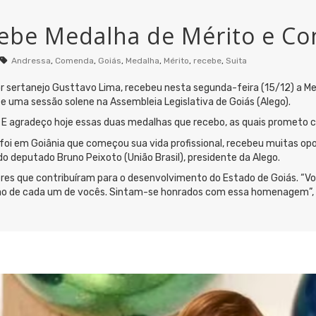
cebe Medalha de Mérito e C
Andressa
,
Comenda
,
Goiás
,
Medalha
,
Mérito
,
recebe
,
Suita
r sertanejo Gusttavo Lima, recebeu nesta segunda-feira (15/12) a Me
e uma sessão solene na Assembleia Legislativa de Goiás (Alego).
 E agradeço hoje essas duas medalhas que recebo, as quais prometo c
 foi em Goiânia que começou sua vida profissional, recebeu muitas o
 deputado Bruno Peixoto (União Brasil), presidente da Alego.
es que contribuíram para o desenvolvimento do Estado de Goiás. “V
 de cada um de vocês. Sintam-se honrados com essa homenagem”, a