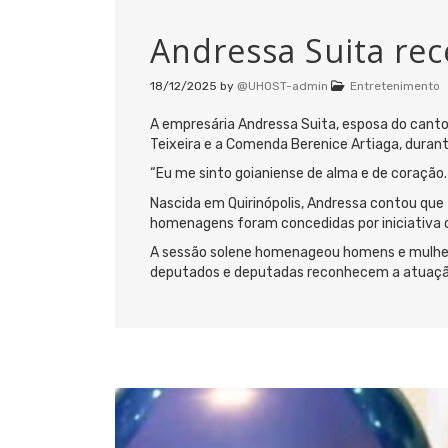
Andressa Suita re
18/12/2025
by
@UHOST-admin
Entretenimento
A empresária Andressa Suita, esposa do canto
Teixeira e a Comenda Berenice Artiaga, durant
“Eu me sinto goianiense de alma e de coração.
Nascida em Quirinópolis, Andressa contou que
homenagens foram concedidas por iniciativa do
A sessão solene homenageou homens e mulher
deputados e deputadas reconhecem a atuação