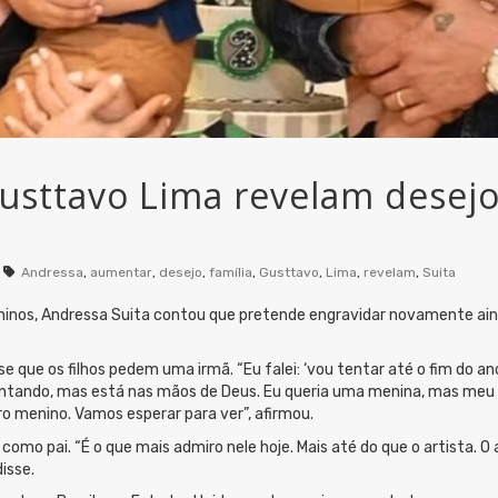
Gusttavo Lima revelam desej
Andressa
,
aumentar
,
desejo
,
família
,
Gusttavo
,
Lima
,
revelam
,
Suita
nos, Andressa Suita contou que pretende engravidar novamente aind
se que os filhos pedem uma irmã. “Eu falei: ‘vou tentar até o fim do a
entando, mas está nas mãos de Deus. Eu queria uma menina, mas meu 
ro menino. Vamos esperar para ver”, afirmou.
mo pai. “É o que mais admiro nele hoje. Mais até do que o artista. O 
isse.