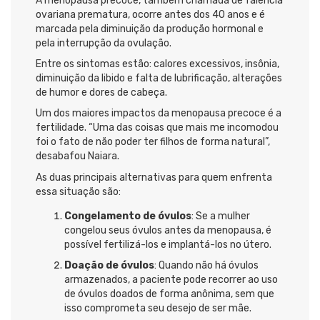
A menopausa precoce, também chamada de falência
ovariana prematura, ocorre antes dos 40 anos e é
marcada pela diminuição da produção hormonal e
pela interrupção da ovulação.
Entre os sintomas estão: calores excessivos, insônia,
diminuição da libido e falta de lubrificação, alterações
de humor e dores de cabeça.
Um dos maiores impactos da menopausa precoce é a
fertilidade. “Uma das coisas que mais me incomodou
foi o fato de não poder ter filhos de forma natural”,
desabafou Naiara.
As duas principais alternativas para quem enfrenta
essa situação são:
Congelamento de óvulos
: Se a mulher
congelou seus óvulos antes da menopausa, é
possível fertilizá-los e implantá-los no útero.
Doação de óvulos
: Quando não há óvulos
armazenados, a paciente pode recorrer ao uso
de óvulos doados de forma anônima, sem que
isso comprometa seu desejo de ser mãe.