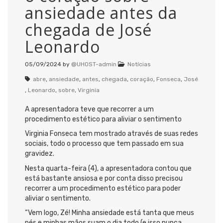
ansiedade antes da
chegada de José
Leonardo
05/09/2024
by
@UHOST-admin
Notícias
abre
,
ansiedade
,
antes
,
chegada
,
coração
,
Fonseca
,
José
,
Leonardo
,
sobre
,
Virginia
A apresentadora teve que recorrer a um
procedimento estético para aliviar o sentimento
Virginia Fonseca tem mostrado através de suas redes
sociais, todo o processo que tem passado em sua
gravidez.
Nesta quarta-feira (4), a apresentadora contou que
está bastante ansiosa e por conta disso precisou
recorrer a um procedimento estético para poder
aliviar o sentimento.
“Vem logo, Zé! Minha ansiedade está tanta que meus
pés e minhas mãos suam o dia todo (e isso nunca