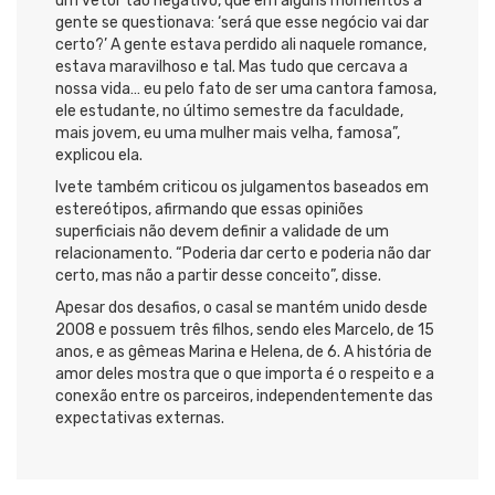
um vetor tão negativo, que em alguns momentos a
gente se questionava: ‘será que esse negócio vai dar
certo?’ A gente estava perdido ali naquele romance,
estava maravilhoso e tal. Mas tudo que cercava a
nossa vida… eu pelo fato de ser uma cantora famosa,
ele estudante, no último semestre da faculdade,
mais jovem, eu uma mulher mais velha, famosa”,
explicou ela.
Ivete também criticou os julgamentos baseados em
estereótipos, afirmando que essas opiniões
superficiais não devem definir a validade de um
relacionamento. “Poderia dar certo e poderia não dar
certo, mas não a partir desse conceito”, disse.
Apesar dos desafios, o casal se mantém unido desde
2008 e possuem três filhos, sendo eles Marcelo, de 15
anos, e as gêmeas Marina e Helena, de 6. A história de
amor deles mostra que o que importa é o respeito e a
conexão entre os parceiros, independentemente das
expectativas externas.