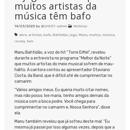
muitos artistas da
música têm bafo
14/03/2025
by
@UHOST-admin
Notícias
abre
,
artistas
,
bafo
,
Bahtidão
,
jogo
,
Manu
,
muitos
,
música
,
revela
,
tem
Manu Bahtidão, a voz do hit “Torre Eiffel”, revelou
durante a entrevista no programa “Melhor da Noite”
que muitos artistas do meio musical sofrem de mau-
hálito. A cantora contou ao apresentador Otaviano
Costa, da Band, que é difícil até de cumprimentar no
camarim:
“Vários amigos meus. Eu queria muito citar nomes,
mas não posso. Ixe maria, tenho amigos demais da
música com a boca podre. Você chega para
cumprimentar no camarim e, Nossa Senhora”, disse
ela.
Manu também revelou que já sofreu deste mal: “Eu
mesma já passei por isso algumas vezes, depois que a