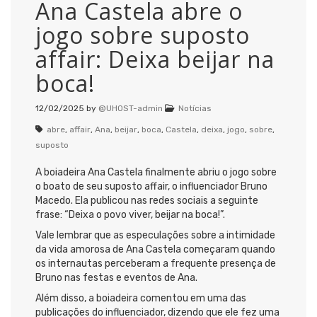
Ana Castela abre o
jogo sobre suposto
affair: Deixa beijar na
boca!
12/02/2025
by
@UHOST-admin
Notícias
abre
,
affair
,
Ana
,
beijar
,
boca
,
Castela
,
deixa
,
jogo
,
sobre
,
suposto
A boiadeira Ana Castela finalmente abriu o jogo sobre
o boato de seu suposto affair, o influenciador Bruno
Macedo. Ela publicou nas redes sociais a seguinte
frase: “Deixa o povo viver, beijar na boca!”.
Vale lembrar que as especulações sobre a intimidade
da vida amorosa de Ana Castela começaram quando
os internautas perceberam a frequente presença de
Bruno nas festas e eventos de Ana.
Além disso, a boiadeira comentou em uma das
publicações do influenciador, dizendo que ele fez uma