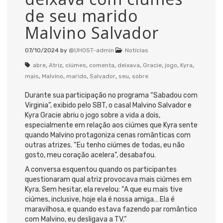
de seu marido
Malvino Salvador
07/10/2024
by
@UHOST-admin
Notícias
abre
,
Atriz
,
ciúmes
,
comenta
,
deixava
,
Gracie
,
jogo
,
Kyra
,
mais
,
Malvino
,
marido
,
Salvador
,
seu
,
sobre
Durante sua participação no programa “Sabadou com
Virginia”, exibido pelo SBT, o casal Malvino Salvador e
Kyra Gracie abriu o jogo sobre a vida a dois,
especialmente em relação aos ciúmes que Kyra sente
quando Malvino protagoniza cenas românticas com
outras atrizes. “Eu tenho ciúmes de todas, eu não
gosto, meu coração acelera”, desabafou.
A conversa esquentou quando os participantes
questionaram qual atriz provocava mais ciúmes em
Kyra. Sem hesitar, ela revelou: “A que eu mais tive
ciúmes, inclusive, hoje ela é nossa amiga… Ela é
maravilhosa, e quando estava fazendo par romântico
com Malvino, eu desligava a TV.”