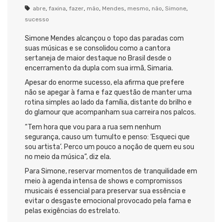
abre
,
faxina
,
fazer
,
mão
,
Mendes
,
mesmo
,
não
,
Simone
,
sucesso
Simone Mendes alcançou o topo das paradas com
suas músicas e se consolidou como a cantora
sertaneja de maior destaque no Brasil desde o
encerramento da dupla com sua irmã, Simaria.
Apesar do enorme sucesso, ela afirma que prefere
não se apegar à fama e faz questão de manter uma
rotina simples ao lado da família, distante do brilho e
do glamour que acompanham sua carreira nos palcos.
“Tem hora que vou para a rua sem nenhum
segurança, causo um tumulto e penso: ‘Esqueci que
sou artista’. Perco um pouco a noção de quem eu sou
no meio da música”, diz ela.
Para Simone, reservar momentos de tranquilidade em
meio à agenda intensa de shows e compromissos
musicais é essencial para preservar sua essência e
evitar o desgaste emocional provocado pela fama e
pelas exigências do estrelato.