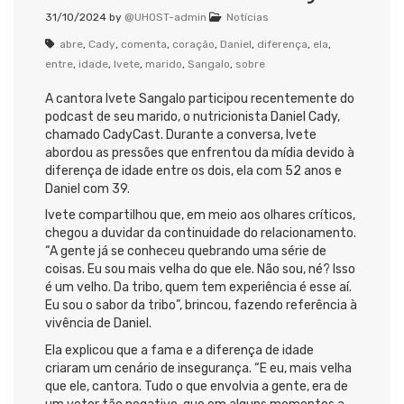
31/10/2024
by
@UHOST-admin
Notícias
abre
,
Cady
,
comenta
,
coração
,
Daniel
,
diferença
,
ela
,
entre
,
idade
,
Ivete
,
marido
,
Sangalo
,
sobre
A cantora Ivete Sangalo participou recentemente do
podcast de seu marido, o nutricionista Daniel Cady,
chamado CadyCast. Durante a conversa, Ivete
abordou as pressões que enfrentou da mídia devido à
diferença de idade entre os dois, ela com 52 anos e
Daniel com 39.
Ivete compartilhou que, em meio aos olhares críticos,
chegou a duvidar da continuidade do relacionamento.
“A gente já se conheceu quebrando uma série de
coisas. Eu sou mais velha do que ele. Não sou, né? Isso
é um velho. Da tribo, quem tem experiência é esse aí.
Eu sou o sabor da tribo”, brincou, fazendo referência à
vivência de Daniel.
Ela explicou que a fama e a diferença de idade
criaram um cenário de insegurança. “E eu, mais velha
que ele, cantora. Tudo o que envolvia a gente, era de