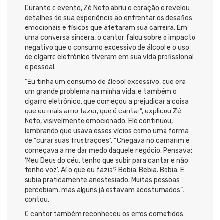
Durante o evento, Zé Neto abriu o coração e revelou
detalhes de sua experiência ao enfrentar os desafios
emocionais e físicos que afetaram sua carreira. Em
uma conversa sincera, o cantor falou sobre o impacto
negativo que o consumo excessivo de álcool e o uso
de cigarro eletrônico tiveram em sua vida profissional
e pessoal.
“Eu tinha um consumo de álcool excessivo, que era
um grande problema na minha vida, e também o
cigarro eletrônico, que começou a prejudicar a coisa
que eu mais amo fazer, que é cantar”, explicou Zé
Neto, visivelmente emocionado. Ele continuou,
lembrando que usava esses vícios como uma forma
de “curar suas frustrações”. “Chegava no camarim e
começava a me dar medo daquele negócio. Pensava:
‘Meu Deus do céu, tenho que subir para cantar e não
tenho voz’. Aí o que eu fazia? Bebia. Bebia. Bebia. E
subia praticamente anestesiado. Muitas pessoas
percebiam, mas alguns já estavam acostumados”,
contou.
O cantor também reconheceu os erros cometidos