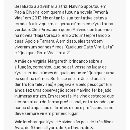
Desafiado a adivinhar a atriz, Malvino apostou em
Paola Oliveira, com quem atuou na novela “Amor à
Vida” em 2013. No entanto, sua tentativa estava
errada. A atriz que mais gerou ciúmes em Kyra foi, na
verdade, Cléo Pires, com quem Malvino contracenou
na novela “Haja Coração” em 2016, interpretando o
casal Apolo e Tamara. Além disso, eles também
viveram um par nos filmes “Qualquer Gato Vira-Lata”
e “Qualquer Gato Vira-Lata 2”.
A mãe de Virgínia, Margareth, brincando sobre a
situação, comentou que, se estivesse no lugar de
Kyra, sentiria ciúmes de qualquer uma: “Qualquer uma
eu sentiria ciúmes. Se fosse eu, então, estaria lá
dentro (da televisão) e pegava ela pelo pescoço”. Ela
ainda fez uma observação sobre Malvino ter beijado
inúmeras atrizes. Em resposta, Malvino destacou que
sempre atuou de forma profissional, enfatizando que
nunca ultrapassou os limites e que o profissionalismo
deve sempre vir em primeiro lugar.
Vale lembrar que Kyra e Malvino são pais de três filhos:
Ayra, de 10 anos, Kyara, de 7, e Rayan, de 3.