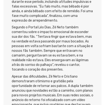
durante esse período, incluindo atitudes impulsivas e
falas excessivas. “Eu falo muito, mas bêbado é pior
ainda, e ainda bêbado com efeito de remédio. Foi uma
fase muito complicada”, finalizou, com uma
expressão de arrependimento.
Segundo o Portal Léo Dias, Zé Neto também
comentou sobre o impacto emocional de esconder
sua dor dos fãs. “Tentava fingir que estava bem, mas
na verdade estava passando por maus bocados. As
pessoas em volta sofriam bastante com a situação e
nossos fãs também. Sempre que entravam no
camarim, perguntavam se eu estava bem, e na
realidade não estava. Eles enxergavam as lágrimas
atrás do sorriso do palhaço”, revelou o cantor,
tocando o coração dos presentes.
Apesar das dificuldades, Zé Neto e Cristiano
demonstraram otimismo e gratidão pela
oportunidade de retornar aos palcos. A dupla também
anunciou que novidades estão a caminho, com planos
para novos projetos musicais. Em suas redes sociais, o
anúncio do retorno foi oficializado com um vídeo
emocionante, que incluiu matérias que destacavam