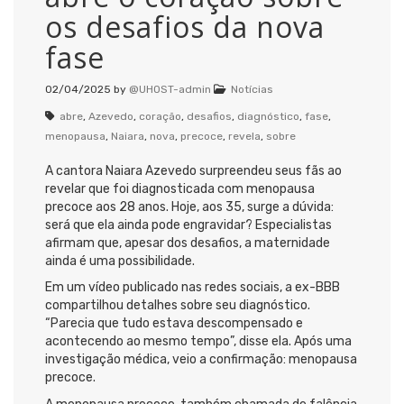
os desafios da nova
fase
02/04/2025
by
@UHOST-admin
Notícias
abre
,
Azevedo
,
coração
,
desafios
,
diagnóstico
,
fase
,
menopausa
,
Naiara
,
nova
,
precoce
,
revela
,
sobre
A cantora Naiara Azevedo surpreendeu seus fãs ao
revelar que foi diagnosticada com menopausa
precoce aos 28 anos. Hoje, aos 35, surge a dúvida:
será que ela ainda pode engravidar? Especialistas
afirmam que, apesar dos desafios, a maternidade
ainda é uma possibilidade.
Em um vídeo publicado nas redes sociais, a ex-BBB
compartilhou detalhes sobre seu diagnóstico.
“Parecia que tudo estava descompensado e
acontecendo ao mesmo tempo”, disse ela. Após uma
investigação médica, veio a confirmação: menopausa
precoce.