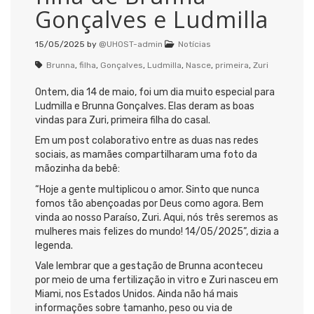
Gonçalves e Ludmilla
15/05/2025
by
@UHOST-admin
Notícias
Brunna
,
filha
,
Gonçalves
,
Ludmilla
,
Nasce
,
primeira
,
Zuri
Ontem, dia 14 de maio, foi um dia muito especial para
Ludmilla e Brunna Gonçalves. Elas deram as boas
vindas para Zuri, primeira filha do casal.
Em um post colaborativo entre as duas nas redes
sociais, as mamães compartilharam uma foto da
mãozinha da bebê:
“Hoje a gente multiplicou o amor. Sinto que nunca
fomos tão abençoadas por Deus como agora. Bem
vinda ao nosso Paraíso, Zuri. Aqui, nós três seremos as
mulheres mais felizes do mundo! 14/05/2025”, dizia a
legenda.
Vale lembrar que a gestação de Brunna aconteceu
por meio de uma fertilização in vitro e Zuri nasceu em
Miami, nos Estados Unidos. Ainda não há mais
informações sobre tamanho, peso ou via de