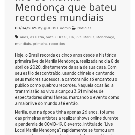
Mendonça que bateu
recordes mundiais
08/04/2025
by
@UHOST-admin
Notícias
anos
,
assistia
,
bateu
,
Brasil
,
Há
,
live
,
Marília
,
Mendonça
,
mundiais
,
primeira
,
recordes
Hoje, o Brasil recorda os cinco anos desde a histórica
primeira live de Marília Mendonça, realizada no dia 8 de
abril de 2020, diretamente da sala de sua casa. Com
seu estilo descontraído, usando chinelo e cantando
seus maiores sucessos, a cantora não só encantou o
público como quebrou recordes. Naquela ocasião, a
transmissão ao vivo alcançou 3,31 milhões de
espectadores simultâneos, marcando o evento como
a maior live do mundo até então.
Marília, que na época tinha apenas 26 anos, foi uma
das primeiras artistas a realizar shows online durante
a pandemia de COVID-19. O evento, intitulado “Live
Local Marília Mendonça”, rapidamente se tornou um