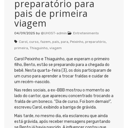
preparatório para
pais de primeira
viagem
04/09/2025
by
@UHOST-admin
Entretenimento
Carol
,
curso
,
fazem
,
país
,
para
,
Peixinho
,
preparatório
,
primeira
,
Thiaguinho
,
viagem
Carol Peixinho e Thiaguinho, que esperam o primeiro
filho, Bento, estão se preparando para a chegada do
bebê. Nesta quarta-feira (3), os dois participaram de
um curso para aprender a trocar fraldas e cuidar de
um recém-nascido.
Nas redes sociais, a ex-BBB mostrou o momento ao
lado do cantor, que apareceu concentrado trocando a
fralda de um boneco. “Dia de curso. Foi bom demais!”,
escreveu Carol, exibindo a barriga de grávida.
Mais tarde, no mesmo dia, ela esclareceu que ainda
está grávida, após receber mensagens perguntando
se Bento já havia nascido. A influencer contou que