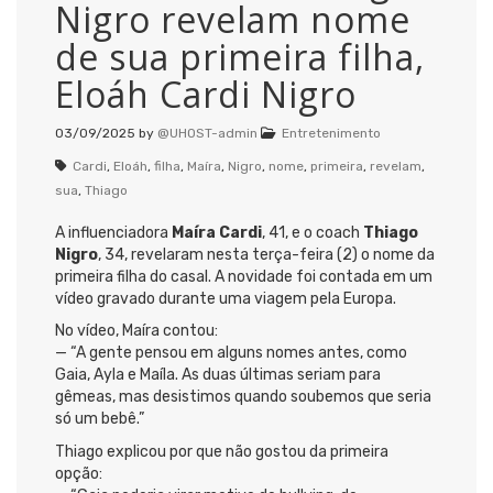
Nigro revelam nome
de sua primeira filha,
Eloáh Cardi Nigro
03/09/2025
by
@UHOST-admin
Entretenimento
Cardi
,
Eloáh
,
filha
,
Maíra
,
Nigro
,
nome
,
primeira
,
revelam
,
sua
,
Thiago
A influenciadora
Maíra Cardi
, 41, e o coach
Thiago
Nigro
, 34, revelaram nesta terça-feira (2) o nome da
primeira filha do casal. A novidade foi contada em um
vídeo gravado durante uma viagem pela Europa.
No vídeo, Maíra contou:
— “A gente pensou em alguns nomes antes, como
Gaia, Ayla e Maíla. As duas últimas seriam para
gêmeas, mas desistimos quando soubemos que seria
só um bebê.”
Thiago explicou por que não gostou da primeira
opção: