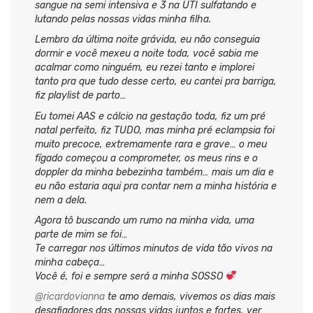
sangue na semi intensiva e 3 na UTI sulfatando e
lutando pelas nossas vidas minha filha.
Lembro da última noite grávida, eu não conseguia
dormir e você mexeu a noite toda, você sabia me
acalmar como ninguém, eu rezei tanto e implorei
tanto pra que tudo desse certo, eu cantei pra barriga,
fiz playlist de parto…
Eu tomei AAS e cálcio na gestação toda, fiz um pré
natal perfeito, fiz TUDO, mas minha pré eclampsia foi
muito precoce, extremamente rara e grave… o meu
fígado começou a comprometer, os meus rins e o
doppler da minha bebezinha também… mais um dia e
eu não estaria aqui pra contar nem a minha história e
nem a dela.
Agora tô buscando um rumo na minha vida, uma
parte de mim se foi…
Te carregar nos últimos minutos de vida tão vivos na
minha cabeça…
Você é, foi e sempre será a minha SOSSO
@ricardovianna
te amo demais, vivemos os dias mais
desafiadores das nossas vidas juntos e fortes, ver