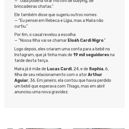
— “Gaia poderia virar motivo de bullying, de
brincadeiras chatas.”
Ele também disse que sugeriu outros nomes:
— “Eu pensei em Rebeca e Lígia, mas a Maíra não
curtiu.”
Por fim, o casal revelou a escolha:
— “Nossa filha vai se chamar
Eloáh Cardi Nigro
.”
Logo depois, eles criaram uma conta para a bebê no
Instagram, que já tinha mais de
19 mil seguidores
na
tarde desta terça.
Maíra já é mãe de
Lucas Cardi
, 24, e de
Sophia
, 6,
filha de seu relacionamento com o ator
Arthur
Aguiar
, 36. Em janeiro, ela contou que havia perdido
um bebê que esperava com Thiago, mas em abril
anunciou uma nova gravidez.