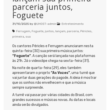
parceria juntos,
Foguete
31/10/2025
by
@UHOST-admin
Entretenimento
Ferrugem
,
Foguete
,
juntos
,
lançam
,
parceria
,
Péricles
,
primeira
,
sua
Os cantores Péricles e Ferrugem anunciaram nesta
quinta-feira (30) sua primeira música juntos:
“Foguete”
. A canção será lançada nas plataformas
às 21h. Já o videoclipe chega na sexta-feira (31).
Na noite de quarta-feira (29), eles também
apresentaram o projeto
“As Vozes”
, uma turnê que
vai juntar duas gerações do pagode. A ideia é mostrar
que os sonhos não envelhecem e que a música
sempre surpreende.
A turnê vai passar por várias cidades do Brasil, com
grandes sucessos e músicas novas. As datas e locais
ainda serão divulgados.