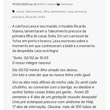
11/02/2025
by
@UHOST-admin
Notícias
casal
,
falecimento
,
filha
,
lamentam
,
Lexa
,
precoce
,
primeira
,
Ricardo
,
Sofia
A cantora Lexa e seu marido, o modelo Ricardo
Vianna, lamentaram o falecimento precoce da
primeira filha do casal, Sofia. Em um carrossel de
fotos em preto e branco, Lexa escreveu sobre o
momento em que conheceram a bebê e o momento
da despedida. Leia na íntegra:
“Sofia, 02/02 às 15:03
O nosso milagre nasceu!
Dia 05/02 minha filha amada nos deixou.
Um luto e uma dor que eu nunca tinha visto igual.
Vivi os dias mais difíceis da minha vida. Eu senti cada
chutinho, eu conversei com a barriga, eu idealizei e
sonhei tantas coisas lindas pra gente… foram 25
semanas e 4 dias de um gestação muuuito desejada!
Uma pré eclampsia precoce com síndrome de Help,
17 dias de internação, Clexane, mais de 100 tubos de