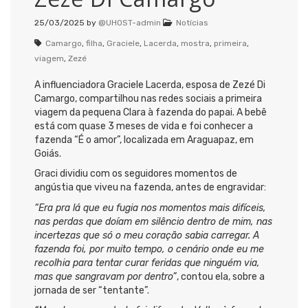
25/03/2025
by
@UHOST-admin
Notícias
Camargo
,
filha
,
Graciele
,
Lacerda
,
mostra
,
primeira
,
viagem
,
Zezé
A influenciadora Graciele Lacerda, esposa de Zezé Di
Camargo, compartilhou nas redes sociais a primeira
viagem da pequena Clara à fazenda do papai. A bebê
está com quase 3 meses de vida e foi conhecer a
fazenda “É o amor”, localizada em Araguapaz, em
Goiás.
Graci dividiu com os seguidores momentos de
angústia que viveu na fazenda, antes de engravidar:
“Era pra lá que eu fugia nos momentos mais difíceis,
nas perdas que doíam em silêncio dentro de mim, nas
incertezas que só o meu coração sabia carregar. A
fazenda foi, por muito tempo, o cenário onde eu me
recolhia para tentar curar feridas que ninguém via,
mas que sangravam por dentro”
, contou ela, sobre a
jornada de ser “tentante”.