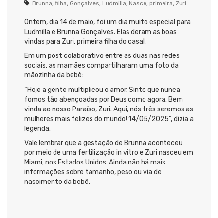
Brunna
,
filha
,
Gonçalves
,
Ludmilla
,
Nasce
,
primeira
,
Zuri
Ontem, dia 14 de maio, foi um dia muito especial para
Ludmilla e Brunna Gonçalves. Elas deram as boas
vindas para Zuri, primeira filha do casal.
Em um post colaborativo entre as duas nas redes
sociais, as mamães compartilharam uma foto da
mãozinha da bebê:
“Hoje a gente multiplicou o amor. Sinto que nunca
fomos tão abençoadas por Deus como agora. Bem
vinda ao nosso Paraíso, Zuri. Aqui, nós três seremos as
mulheres mais felizes do mundo! 14/05/2025”, dizia a
legenda.
Vale lembrar que a gestação de Brunna aconteceu
por meio de uma fertilização in vitro e Zuri nasceu em
Miami, nos Estados Unidos. Ainda não há mais
informações sobre tamanho, peso ou via de
nascimento da bebê.