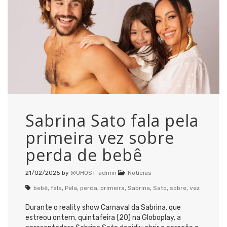
Sabrina Sato fala pela
primeira vez sobre
perda de bebê
21/02/2025
by
@UHOST-admin
Notícias
bebê
,
fala
,
Pela
,
perda
,
primeira
,
Sabrina
,
Sato
,
sobre
,
vez
Durante o reality show Carnaval da Sabrina, que
estreou ontem, quintafeira (20) na Globoplay, a