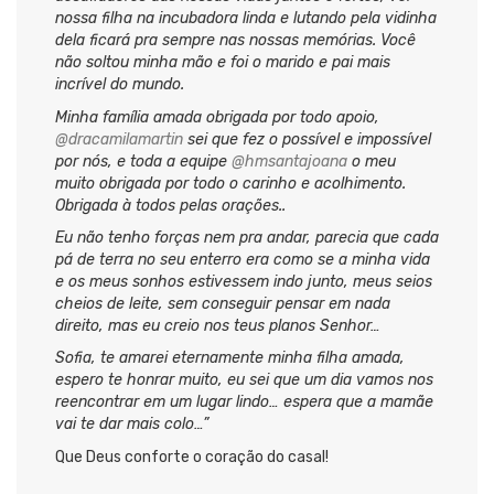
nossa filha na incubadora linda e lutando pela vidinha
dela ficará pra sempre nas nossas memórias. Você
não soltou minha mão e foi o marido e pai mais
incrível do mundo.
Minha família amada obrigada por todo apoio,
@dracamilamartin
sei que fez o possível e impossível
por nós, e toda a equipe
@hmsantajoana
o meu
muito obrigada por todo o carinho e acolhimento.
Obrigada à todos pelas orações..
Eu não tenho forças nem pra andar, parecia que cada
pá de terra no seu enterro era como se a minha vida
e os meus sonhos estivessem indo junto, meus seios
cheios de leite, sem conseguir pensar em nada
direito, mas eu creio nos teus planos Senhor…
Sofia, te amarei eternamente minha filha amada,
espero te honrar muito, eu sei que um dia vamos nos
reencontrar em um lugar lindo… espera que a mamãe
vai te dar mais colo…”
Que Deus conforte o coração do casal!