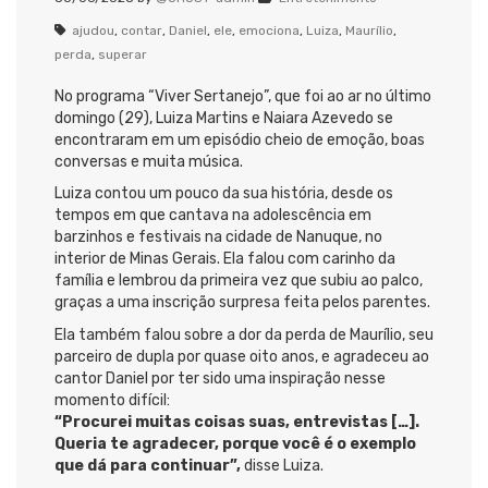
ajudou
,
contar
,
Daniel
,
ele
,
emociona
,
Luiza
,
Maurílio
,
perda
,
superar
No programa “Viver Sertanejo”, que foi ao ar no último
domingo (29), Luiza Martins e Naiara Azevedo se
encontraram em um episódio cheio de emoção, boas
conversas e muita música.
Luiza contou um pouco da sua história, desde os
tempos em que cantava na adolescência em
barzinhos e festivais na cidade de Nanuque, no
interior de Minas Gerais. Ela falou com carinho da
família e lembrou da primeira vez que subiu ao palco,
graças a uma inscrição surpresa feita pelos parentes.
Ela também falou sobre a dor da perda de Maurílio, seu
parceiro de dupla por quase oito anos, e agradeceu ao
cantor Daniel por ter sido uma inspiração nesse
momento difícil:
“Procurei muitas coisas suas, entrevistas […].
Queria te agradecer, porque você é o exemplo
que dá para continuar”,
disse Luiza.