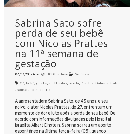
Sabrina Sato sofre
perda de seu bebê
com Nicolas Prattes
na 11ª semana de
gestação
06/11/2024
by
@UHOST-admin
Notícias
11ª
,
bebê
,
gestação
,
Nicolas
,
perda
,
Prattes
,
Sabrina
,
Sato
,
semana
,
seu
,
sofre
A apresentadora Sabrina Sato, de 43 anos, e seu
noivo, o ator Nicolas Prattes, de 27, enfrentam um
momento de dor e luto após a perda de seu bebê. De
acordo com informações divulgadas pelo Hospital
Israelita Albert Einstein, Sabrina sofreu um aborto
espontâneo na última terça-feira (05), quando