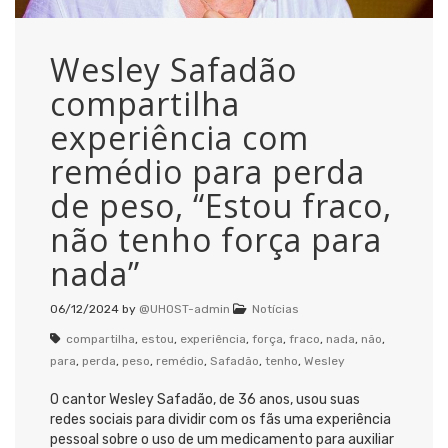
Wesley Safadão
compartilha
experiência com
remédio para perda
de peso, “Estou fraco,
não tenho força para
nada”
06/12/2024
by
@UHOST-admin
Notícias
compartilha
,
estou
,
experiência
,
força
,
fraco
,
nada
,
não
,
para
,
perda
,
peso
,
remédio
,
Safadão
,
tenho
,
Wesley
O cantor Wesley Safadão, de 36 anos, usou suas
redes sociais para dividir com os fãs uma experiência
pessoal sobre o uso de um medicamento para auxiliar