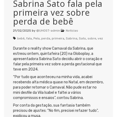
Sabrina Sato fala pela
primeira vez sobre
perda de bebê
21/02/2025
by
@UHOST-admin
Notícias
bebê
,
fala
,
Pela
,
perda
,
primeira
,
Sabrina
,
Sato
,
sobre
,
vez
Durante o reality show Carnaval da Sabrina, que
estreou ontem, quintafeira (20) na Globoplay, a
apresentadora Sabrina Sato decidiu abrir o coração e
falar pela primeira vez sobre a perda gestacional que
teve em 2024.
“Por tudo que aconteceu na minha vida, acabei
recebendo alta médica quase no Natal, em dezembro,
para poder retomar o Carnaval. Não pude estar no
mini desfile da Vila Isabel e faltei a vários
compromissos e ensaios”, contou Sabrina.
Por conta da gestação, sua fantasia também
precisou de ajustes: “No fim, precisei refazer tudo”,
explicou a musa.