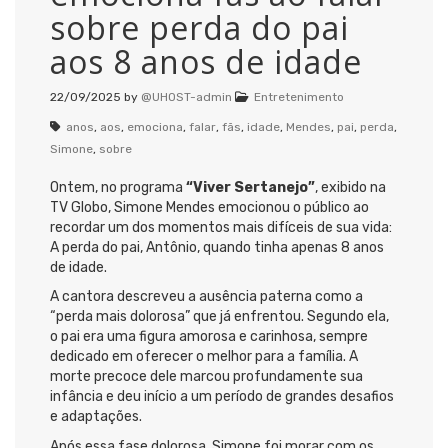
sobre perda do pai
aos 8 anos de idade
22/09/2025
by
@UHOST-admin
Entretenimento
anos
,
aos
,
emociona
,
falar
,
fãs
,
idade
,
Mendes
,
pai
,
perda
,
Simone
,
sobre
Ontem, no programa
“Viver Sertanejo”
, exibido na
TV Globo, Simone Mendes emocionou o público ao
recordar um dos momentos mais difíceis de sua vida:
A perda do pai, Antônio, quando tinha apenas 8 anos
de idade.
A cantora descreveu a ausência paterna como a
“perda mais dolorosa” que já enfrentou. Segundo ela,
o pai era uma figura amorosa e carinhosa, sempre
dedicado em oferecer o melhor para a família. A
morte precoce dele marcou profundamente sua
infância e deu início a um período de grandes desafios
e adaptações.
Após essa fase dolorosa, Simone foi morar com os