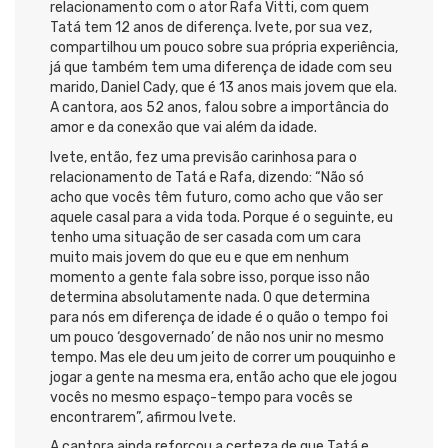
relacionamento com o ator Rafa Vitti, com quem
Tatá tem 12 anos de diferença. Ivete, por sua vez,
compartilhou um pouco sobre sua própria experiência,
já que também tem uma diferença de idade com seu
marido, Daniel Cady, que é 13 anos mais jovem que ela.
A cantora, aos 52 anos, falou sobre a importância do
amor e da conexão que vai além da idade.
Ivete, então, fez uma previsão carinhosa para o
relacionamento de Tatá e Rafa, dizendo: “Não só
acho que vocês têm futuro, como acho que vão ser
aquele casal para a vida toda. Porque é o seguinte, eu
tenho uma situação de ser casada com um cara
muito mais jovem do que eu e que em nenhum
momento a gente fala sobre isso, porque isso não
determina absolutamente nada. O que determina
para nós em diferença de idade é o quão o tempo foi
um pouco ‘desgovernado’ de não nos unir no mesmo
tempo. Mas ele deu um jeito de correr um pouquinho e
jogar a gente na mesma era, então acho que ele jogou
vocês no mesmo espaço-tempo para vocês se
encontrarem”, afirmou Ivete.
A cantora ainda reforçou a certeza de que Tatá e