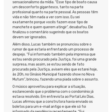
sensacionalismo da mídia. “Esse tipo de boato causa
um desconforto gigantesco, tanto na parte
profissional quanto na parte pessoal. As pessoas têm
vida e não têm nada a ver com isso. Eu sei
exatamente porque vocês fazem esse tipo de
manchete e quem querem atingir”, desabafou. Ele
finalizou o comentário sugerindo que os boatos
devem ser ignorados.
Além disso, Lucas também se pronunciou sobre o
rumor de que estaria enfrentando um processo de
despejo. “Fui informado também pela imprensa que
estou sendo procurado pela Justiça, foi uma grande
surpresa, mas assim, se estou sendo de fato
procurado pela Justiça, avisem eles que estarei hoje,
às 20h, no Ginásio Municipal fazendo show no Nova
Mutum”, brincou, fazendo uma piada sobre o assunto.
O músico aproveitou para explicar a situação,
esclarecendo que o problema com o condomínio já
estava resolvido. Em entrevista ao Portal Léo Dias,
Lucas afirmou que a construtora havia enviado os
boletos para um e-mail antigo e que ele só foi
informado da pendência recentemente. “Fui