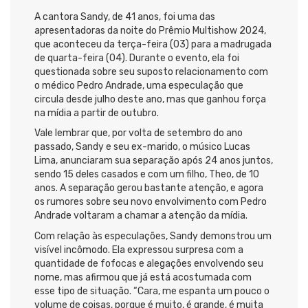
A cantora Sandy, de 41 anos, foi uma das
apresentadoras da noite do Prêmio Multishow 2024,
que aconteceu da terça-feira (03) para a madrugada
de quarta-feira (04). Durante o evento, ela foi
questionada sobre seu suposto relacionamento com
o médico Pedro Andrade, uma especulação que
circula desde julho deste ano, mas que ganhou força
na mídia a partir de outubro.
Vale lembrar que, por volta de setembro do ano
passado, Sandy e seu ex-marido, o músico Lucas
Lima, anunciaram sua separação após 24 anos juntos,
sendo 15 deles casados e com um filho, Theo, de 10
anos. A separação gerou bastante atenção, e agora
os rumores sobre seu novo envolvimento com Pedro
Andrade voltaram a chamar a atenção da mídia.
Com relação às especulações, Sandy demonstrou um
visível incômodo. Ela expressou surpresa com a
quantidade de fofocas e alegações envolvendo seu
nome, mas afirmou que já está acostumada com
esse tipo de situação. “Cara, me espanta um pouco o
volume de coisas, porque é muito, é grande, é muita