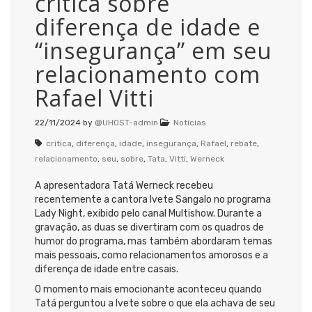
crítica sobre
diferença de idade e
“insegurança” em seu
relacionamento com
Rafael Vitti
22/11/2024
by
@UHOST-admin
Notícias
critica
,
diferença
,
idade
,
insegurança
,
Rafael
,
rebate
,
relacionamento
,
seu
,
sobre
,
Tata
,
Vitti
,
Werneck
A apresentadora Tatá Werneck recebeu
recentemente a cantora Ivete Sangalo no programa
Lady Night, exibido pelo canal Multishow. Durante a
gravação, as duas se divertiram com os quadros de
humor do programa, mas também abordaram temas
mais pessoais, como relacionamentos amorosos e a
diferença de idade entre casais.
O momento mais emocionante aconteceu quando
Tatá perguntou a Ivete sobre o que ela achava de seu