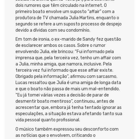
dois rumores que têm circulado na internet. O
primeiro boato envolve um suposto “affair” com a
produtora de TV chamada Julia Martins, enquanto o
segundo se refere a um suposto processo de despejo
devido a dívidas com seu condomínio.
Em tom de ironia, o ex-marido de Sandy fez questão
de esclarecer ambos os casos. Sobre o rumor
envolvendo Julia, ele brincou: “Fui informado pela
imprensa que, pela terceira vez, tenho um affair com
a Julia, minha amiga, que namora, inclusive. Pela
terceira vez fui informado que esse affair existe.
Obrigado pela informação”, afirmou com sarcasmo.
Lucas ressaltou que Julia é uma amiga de longa data
e que o boato não passa de mais um mal-entendido.
“Eu já tomei várias vezes a decisão de parar de
desmentir boato mentiroso”, continuou, antes de
acrescentar que, embora já tenha tentado ignorar as
especulações, a situação estava afetando tanto sua
vida pessoal quanto profissional.
O músico também expressou seu desconforto com
as notícias que o envolvem, criticando o