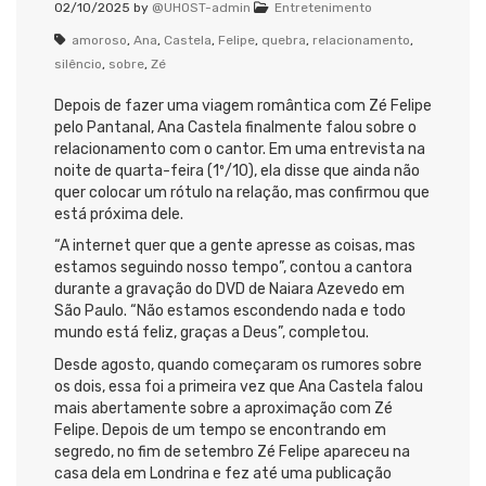
02/10/2025
by
@UHOST-admin
Entretenimento
amoroso
,
Ana
,
Castela
,
Felipe
,
quebra
,
relacionamento
,
silêncio
,
sobre
,
Zé
Depois de fazer uma viagem romântica com Zé Felipe
pelo Pantanal, Ana Castela finalmente falou sobre o
relacionamento com o cantor. Em uma entrevista na
noite de quarta-feira (1º/10), ela disse que ainda não
quer colocar um rótulo na relação, mas confirmou que
está próxima dele.
“A internet quer que a gente apresse as coisas, mas
estamos seguindo nosso tempo”, contou a cantora
durante a gravação do DVD de Naiara Azevedo em
São Paulo. “Não estamos escondendo nada e todo
mundo está feliz, graças a Deus”, completou.
Desde agosto, quando começaram os rumores sobre
os dois, essa foi a primeira vez que Ana Castela falou
mais abertamente sobre a aproximação com Zé
Felipe. Depois de um tempo se encontrando em
segredo, no fim de setembro Zé Felipe apareceu na
casa dela em Londrina e fez até uma publicação