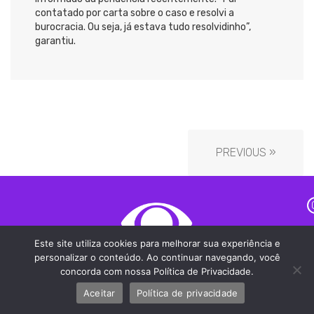
contatado por carta sobre o caso e resolvi a
burocracia. Ou seja, já estava tudo resolvidinho”,
garantiu.
PREVIOUS »
Este site utiliza cookies para melhorar sua experiência e
PROMOÇÕES
EQUIPE
NOTÍCIAS
CONTATO
personalizar o conteúdo. Ao continuar navegando, você
concorda com nossa Política de Privacidade.
Aceitar
Política de privacidade