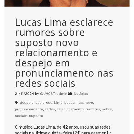
Lucas Lima esclarece
rumores sobre
suposto novo
relacionamento e
despejo em
pronunciamento nas
redes sociais
21/11/2024
by
@UHOST-admin
Notícias
despejo
,
esclarece
,
Lima
,
Lucas
,
nas
,
novo
,
pronunciamento
,
redes
,
relacionamento
,
rumores
,
sobre
,
sociais
,
suposto
O músico Lucas Lima, de 42 anos, usou suas redes
sociais na última quinta-feira (21) para desmentir