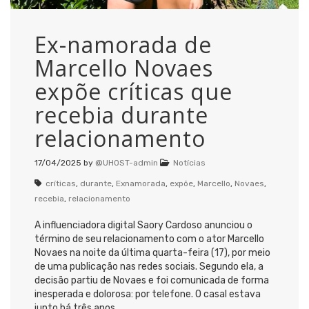
Ex-namorada de
Marcello Novaes
expõe críticas que
recebia durante
relacionamento
17/04/2025
by
@UHOST-admin
Notícias
críticas
,
durante
,
Exnamorada
,
expõe
,
Marcello
,
Novaes
,
recebia
,
relacionamento
A influenciadora digital Saory Cardoso anunciou o
término de seu relacionamento com o ator Marcello
Novaes na noite da última quarta-feira (17), por meio
de uma publicação nas redes sociais. Segundo ela, a
decisão partiu de Novaes e foi comunicada de forma
inesperada e dolorosa: por telefone. O casal estava
junto há três anos.