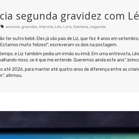
cia segunda gravidez com L
anuncia
,
gravidez
,
Improta
,
Léo
,
Lore
,
Santana
,
segunda
 ter outro bebê. Eles já são pais de Liz, que fez 4 anos em setembr
 Estamos muito felizes!”, escreveram os dois na postagem.
m tempo, e Liz também pedia um irmão ou irmã. Em uma entrevista, Lé
lhando nisso, se é que me entende. Queremos ainda este ano”, brinco
lho até 2026, para manter até quatro anos de diferença entre as cria
”, afirmou.