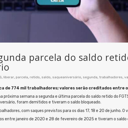
egunda parcela do saldo reti
io
S
,
liberar
,
parcela
,
retido
,
saldo
,
saqueaniversário
,
segunda
,
trabalhadores
,
va
a de 774 mil trabalhadores; valores serão creditados entre os
r na próxima semana a segunda e última parcela do saldo retido do FG
versário, foram demitidos e tiveram o saldo bloqueado.
balhadores, com saques previstos para os dias 17, 18 e 20 de junho. O va
s entre janeiro de 2020 e 28 de fevereiro de 2025 e tiveram o saldo