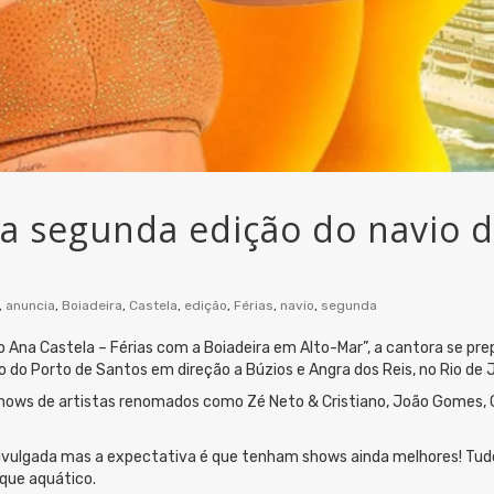
a segunda edição do navio d
,
anuncia
,
Boiadeira
,
Castela
,
edição
,
Férias
,
navio
,
segunda
o Ana Castela – Férias com a Boiadeira em Alto-Mar”, a cantora se pr
 do Porto de Santos em direção a Búzios e Angra dos Reis, no Rio de J
 shows de artistas renomados como Zé Neto & Cristiano, João Gomes, 
i divulgada mas a expectativa é que tenham shows ainda melhores! Tu
rque aquático.