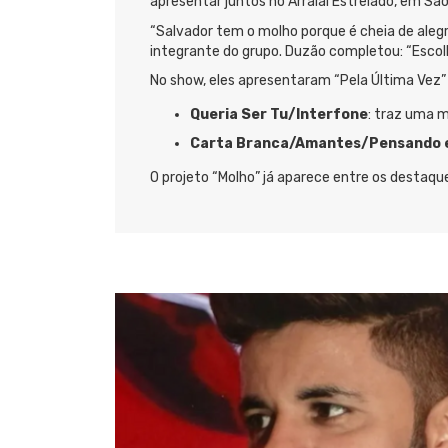
apresentar juntos no Arraial Estrelado, em São
“Salvador tem o molho porque é cheia de alegr
integrante do grupo. Duzão completou: “Escol
No show, eles apresentaram “Pela Última Vez” e
Queria Ser Tu/Interfone
: traz uma m
Carta Branca/Amantes/Pensando 
O projeto “Molho” já aparece entre os destaqu