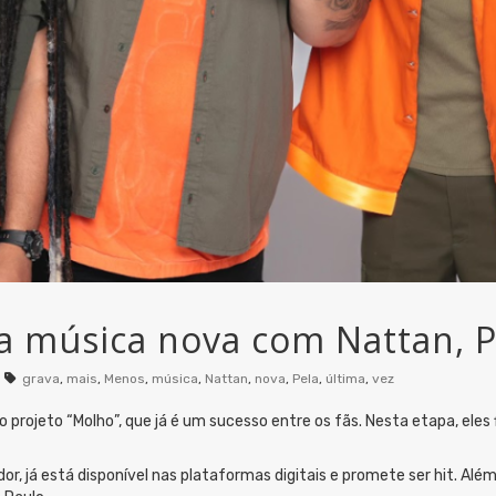
a música nova com Nattan, P
grava
,
mais
,
Menos
,
música
,
Nattan
,
nova
,
Pela
,
última
,
vez
o projeto “Molho”, que já é um sucesso entre os fãs. Nesta etapa, ele
r, já está disponível nas plataformas digitais e promete ser hit. Alé