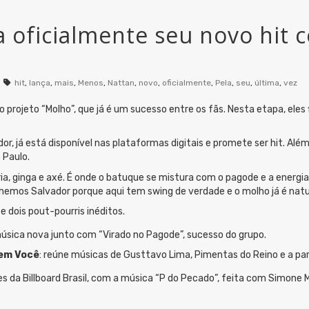
 oficialmente seu novo hit 
hit
,
lança
,
mais
,
Menos
,
Nattan
,
novo
,
oficialmente
,
Pela
,
seu
,
última
,
vez
o projeto “Molho”, que já é um sucesso entre os fãs. Nesta etapa, ele
r, já está disponível nas plataformas digitais e promete ser hit. Alé
 Paulo.
ia, ginga e axé. É onde o batuque se mistura com o pagode e a energia
hemos Salvador porque aqui tem swing de verdade e o molho já é natur
 dois pout-pourris inéditos.
úsica nova junto com “Virado no Pagode”, sucesso do grupo.
em Você
: reúne músicas de Gusttavo Lima, Pimentas do Reino e a pa
es da Billboard Brasil, com a música “P do Pecado”, feita com Simone