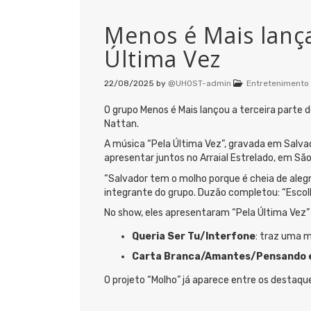
Menos é Mais lança
Última Vez
22/08/2025
by
@UHOST-admin
Entretenimento
O grupo Menos é Mais lançou a terceira parte d
Nattan.
A música “Pela Última Vez”, gravada em Salvado
apresentar juntos no Arraial Estrelado, em São
“Salvador tem o molho porque é cheia de alegr
integrante do grupo. Duzão completou: “Escol
No show, eles apresentaram “Pela Última Vez” e
Queria Ser Tu/Interfone
: traz uma m
Carta Branca/Amantes/Pensando 
O projeto “Molho” já aparece entre os destaqu