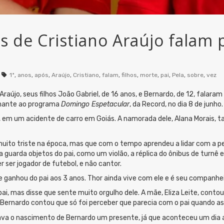
s de Cristiano Araújo falam 
1ª
,
anos
,
após
,
Araújo
,
Cristiano
,
falam
,
filhos
,
morte
,
pai
,
Pela
,
sobre
,
vez
raújo, seus filhos João Gabriel, de 16 anos, e Bernardo, de 12, falara
onante ao programa
Domingo Espetacular
, da Record, no dia 8 de junho.
, em um acidente de carro em Goiás. A namorada dele, Alana Morais, 
muito triste na época, mas que com o tempo aprendeu a lidar com a 
nda guarda objetos do pai, como um violão, a réplica do ônibus de tu
 ser jogador de futebol, e não cantor.
ganhou do pai aos 3 anos. Thor ainda vive com ele e é seu companhei
ai, mas disse que sente muito orgulho dele. A mãe, Eliza Leite, conto
. Bernardo contou que só foi perceber que parecia com o pai quando a
va o nascimento de Bernardo um presente, já que aconteceu um dia an